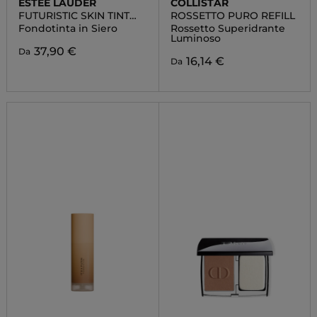
ESTÉE LAUDER
COLLISTAR
FUTURISTIC SKIN TINT
ROSSETTO PURO REFILL
SERUM
Fondotinta in Siero
Rossetto Superidrante
Luminoso
37,90 €
Da
16,14 €
Da