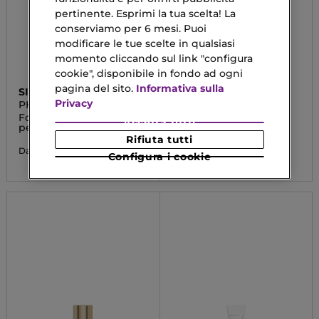
pertinente. Esprimi la tua scelta! La
conserviamo per 6 mesi. Puoi
modificare le tue scelte in qualsiasi
momento cliccando sul link "configura
cookie", disponibile in fondo ad ogni
pagina del sito.
Informativa sulla
SISLEY
NAJ OLEARI
Privacy
PHYTO-TEINT NUDE
LASTING VEIL
FOUNDATION
Fondotinta soin seconda
Fondotinta Lunga
Accetta tutti
pelle
Tenuta
Rifiuta tutti
65,45 €
19,90 €
Da
Da
Configura i cookie