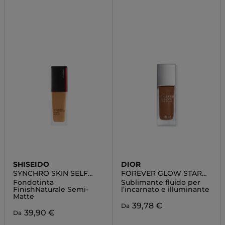
SHISEIDO
DIOR
SYNCHRO SKIN SELF
FOREVER GLOW STAR
REFRESHING
FILTER
Fondotinta
Sublimante fluido per
FOUNDATION
FinishNaturale Semi-
l’incarnato e illuminante
Matte
39,78 €
Da
39,90 €
Da