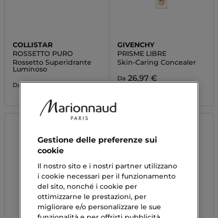
COLLISTAR
GIVENCHY
ROSSETTO PURO
PRISME LIBRE
Rossetto Superidrante
Skin-Caring Concealer
Luminoso
26,97 €
Da
22,33 €
Da
Gestione delle preferenze sui
cookie
Il nostro sito e i nostri partner utilizzano
i cookie necessari per il funzionamento
del sito, nonché i cookie per
ottimizzarne le prestazioni, per
migliorare e/o personalizzare le sue
funzionalità e per offrirti pubblicità