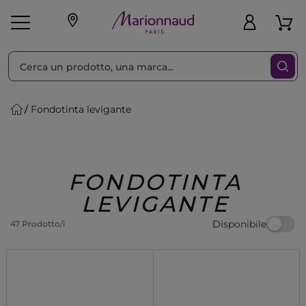
Ordina per
Filtra
Fondotinta levigante
Make-up
Profumi
🎁 Idee
Corpo
Uomo
Marche
Capelli
Regalo
FONDOTINTA
LEVIGANTE
Disponibile
47 Prodotto/i