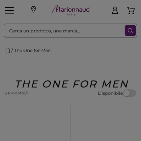
Ordina per
Filtra
The One for Men
Make-up
Profumi
🎁 Idee
Corpo
Uomo
Marche
Capelli
Regalo
THE ONE FOR MEN
Disponibile
5 Prodotto/i