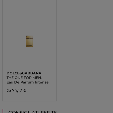
DOLCE&GABBANA
THE ONE FOR MEN
GOLD
Eau De Parfum Intense
74,17 €
Da
CONSIGLIATI PER TE