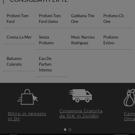
Profumi Tom
Profumi Tom
Gabbana The
Profumo Ck
Ford
Ford Uomo
One
One
Crema La Mer
Senza
Musc Narciso
Profumo
Profumo
Rodriguez
Estivo
Balsamo
Eau De
Colorato
Parfum
Intenso
Consegna Gratuita
Ritiro in negozio
Camp
da 35€​ in 24/48H
in 2H
Oma