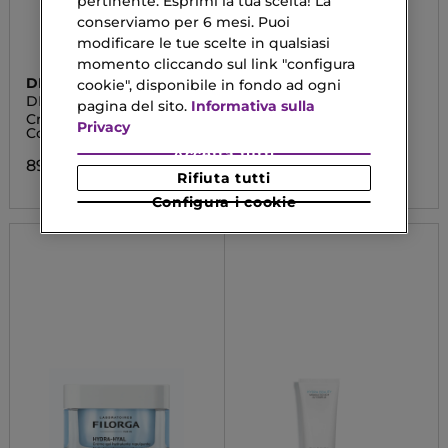
pertinente. Esprimi la tua scelta! La
conserviamo per 6 mesi. Puoi
modificare le tue scelte in qualsiasi
momento cliccando sul link "configura
DIOR
KERASTASE
cookie", disponibile in fondo ad ogni
DIOR HYDRA LIFE -
GLOSS ABSOLU
pagina del sito.
Informativa sulla
FRESH SORBET CREME
Crema Idratante Viso e
K GLOSS ABS RICHE
Privacy
Collo
DPACK 500ML
Accetta tutti
89,90 €
39,60 €
Da
Rifiuta tutti
Configura i cookie