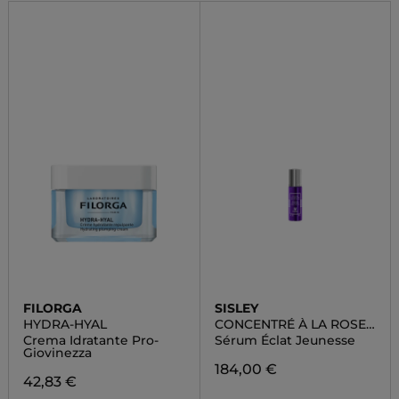
FILORGA
SISLEY
HYDRA-HYAL
CONCENTRÉ À LA ROSE
NOIRE
Crema Idratante Pro-
Sérum Éclat Jeunesse
Giovinezza
184,00 €
42,83 €