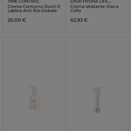
TIME CONTROL
DIOR HYDRA LIFE
INTENSE SORBET CREME
Crema Contorno Occhi E
Crema Idratante Viso e
Labbra Anti Età Globale
Collo
20,00 €
62,93 €