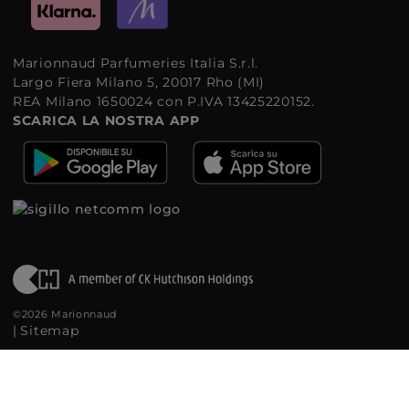
Marionnaud Parfumeries Italia S.r.l.
Largo Fiera Milano 5, 20017 Rho (MI)
REA Milano 1650024 con P.IVA 13425220152.
SCARICA LA NOSTRA APP
©2026 Marionnaud
|
Sitemap