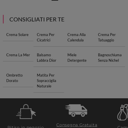
CONSIGLIATI PER TE
Crema Solare
Crema Per
Crema Alla
Crema Per
Cicatrici
Calendula
Tatuaggio
Crema La Mer
Balsamo
Miele
Bagnoschiuma
Labbra Dior
Detergente
Senza Nichel
Ombretto
Matita Per
Dorato
Sopracciglia
Naturale
Consegna Gratuita
Ritiro in negozio
Camp