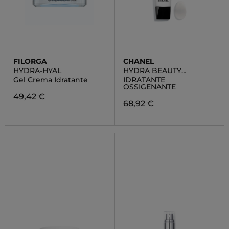
FILORGA
CHANEL
HYDRA-HYAL
HYDRA BEAUTY
MASQUE DE NUIT AU
Gel Crema Idratante
IDRATANTE
CAMÉLIA
OSSIGENANTE
49,42 €
68,92 €