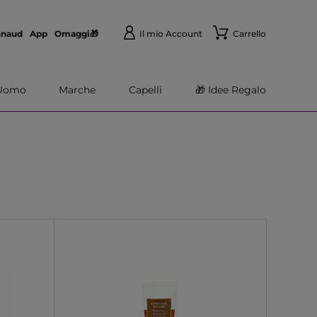
nnaud
App
Omaggi🎁
Il mio Account
Carrello
Uomo
Marche
Capelli
🎁 Idee Regalo