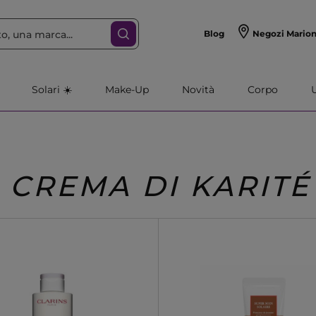
Blog
Negozi Mario
Solari ☀️
Make-Up
Novità
Corpo
CREMA DI KARITÉ