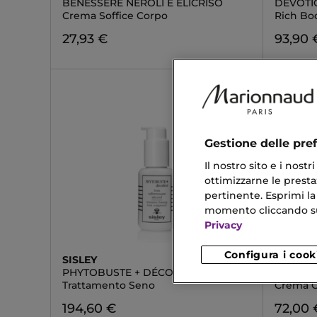
BENESSERE NEROLI E ELICRISO
DEVOTI
Crema Soffice Corpo
Rich Bo
27,93 €
93,90 
Gestione delle pre
Il nostro sito e i nost
ottimizzarne le prestaz
pertinente. Esprimi la
momento cliccando sul 
Privacy
Configura i cook
SISLEY
HAIR RI
PHYTOBUSTE + DÉCOLLETÉ
LA CRÈ
Trattamento Seno
Crema Ca
194,60 €
72,00 