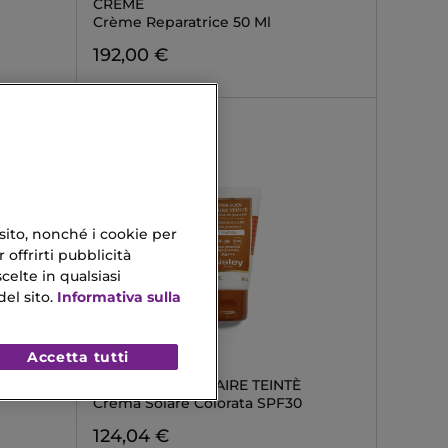
CREME
Crème Reparatrice 50 Ml
192,00 €
 sito, nonché i cookie per
 offrirti pubblicità
celte in qualsiasi
el sito.
Informativa sulla
Accetta tutti
SISLEY
SUPER SOIN SOLAIRE TEINTÈ
Crema Solare Colorata SPF30
124,04 €