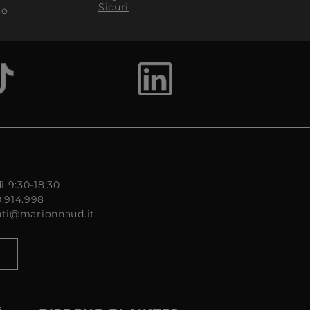
Sicuri
to
ì 9:30-18:30
0.914.998
enti@marionnaud.it