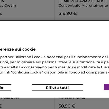
ON
LE MICRO-CAVIAR DE ROSE
dy Cream
Concentrato Micronutriente
€
519,90 €
ferenze sui cookie
ri partner utilizzano i cookie necessari per il funzionamento del
ioni, per migliorare e/o personalizzare le sue funzionalità e per
 tua scelta! La conserviamo per 6 mesi. Puoi modificare le tue s
link "configura cookie", disponibile in fondo ad ogni pagina d
ie
Rifiuta tutti
TUEL BY SISLEY
CLARINS
ME SOIN DES BOUCLES
LIP PERFECTOR GLOW
pelli Ricci
Gloss in Crema
€
30,90 €