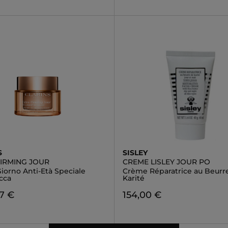
S
SISLEY
FIRMING JOUR
CREME LISLEY JOUR PO
iorno Anti-Età Speciale
Crème Réparatrice au Beurr
cca
Karité
7 €
154,00 €