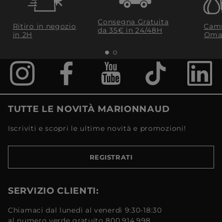
Consegna Gratuita
Ritiro in negozio
Camp
da 35€​ in 24/48H
in 2H
Oma
TUTTE LE NOVITÀ MARIONNAUD
Iscriviti e scopri le ultime novità e promozioni!
REGISTRATI
SERVIZIO CLIENTI:
Chiamaci dal lunedì al venerdì 9:30-18:30
al numero verde gratuito 800.914.998