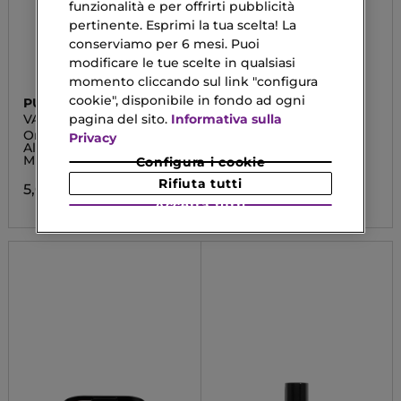
funzionalità e per offrirti pubblicità
pertinente. Esprimi la tua scelta! La
conserviamo per 6 mesi. Puoi
modificare le tue scelte in qualsiasi
momento cliccando sul link "configura
cookie", disponibile in fondo ad ogni
PUPA
MESAUDA
VAMP! MATT
ARCHETYPE II
pagina del sito.
Informativa sulla
Ombretto Colore Puro –
Palette Occhi
Privacy
Alta Pigmentazione –
Multi-Effetto
Configura i cookie
36,72 €
Rifiuta tutti
5,00 €
Accetta tutti