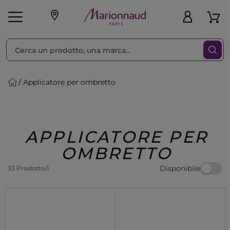
Ordina per
Filtra
Applicatore per ombretto
Make-up
Profumi
🎁 Idee
Corpo
Uomo
Marche
Capelli
Regalo
APPLICATORE PER
OMBRETTO
Disponibile
33 Prodotto/i