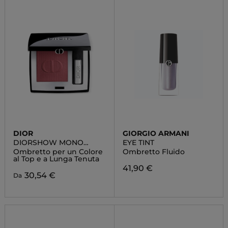
DIOR
GIORGIO ARMANI
DIORSHOW MONO
EYE TINT
COULEUR
Ombretto per un Colore
Ombretto Fluido
al Top e a Lunga Tenuta
41,90 €
30,54 €
Da