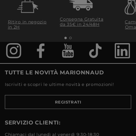
Consegna Gratuita
Ritiro in negozio
Camp
da 35€​ in 24/48H
in 2H
Oma
TUTTE LE NOVITÀ MARIONNAUD
Iscriviti e scopri le ultime novità e promozioni!
REGISTRATI
SERVIZIO CLIENTI:
Chiamaci dal lunedì al venerdì 9:30-18:30