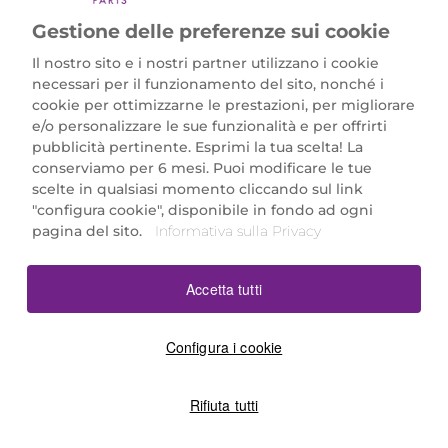
Gestione delle preferenze sui cookie
Il nostro sito e i nostri partner utilizzano i cookie
necessari per il funzionamento del sito, nonché i
cookie per ottimizzarne le prestazioni, per migliorare
e/o personalizzare le sue funzionalità e per offrirti
Marionnaud Parfumeries Italia S.r.l.
pubblicità pertinente. Esprimi la tua scelta! La
Largo Fiera Milano 5, 20017 Rho (MI)
conserviamo per 6 mesi. Puoi modificare le tue
REA Milano 1650024 con P.IVA 13425220152.
scelte in qualsiasi momento cliccando sul link
SCARICA LA NOSTRA APP
"configura cookie", disponibile in fondo ad ogni
pagina del sito.
Informativa sulla Privacy
Accetta tutti
Configura i cookie
Rifiuta tutti
©2026 Marionnaud
|
Sitemap