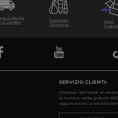
na Gratuita
Campioni
Reso
​ in 24/48H
Omaggio
Gratui
SERVIZIO CLIENTI:
Chiamaci dal lunedì al venerd
al numero verde gratuito 80
oppure scrivici a serviziocli