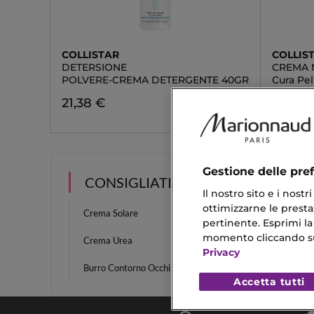
COLLISTAR
COLLIS
DETERSIONE
CREMA 
POLVERE-CREMA DETERGENTE 40GR
Cura Pel
21,38 €
32,90 
Gestione delle pre
CONSIGLIATI PER TE
Il nostro sito e i nost
ottimizzarne le prestaz
Crema Solare
Crema P
pertinente. Esprimi la
momento cliccando sul 
Crema Urea
Fondot
Privacy
Burro Contorno Occhi
Crema 
Accetta tutti