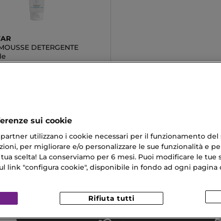
TAR
MOUSSE DETERGENTE
le
€
ferenze sui cookie
ri partner utilizzano i cookie necessari per il funzionamento del
ioni, per migliorare e/o personalizzare le sue funzionalità e per
er Cicatrici
Crema Per Ricci
 tua scelta! La conserviamo per 6 mesi. Puoi modificare le tue s
link "configura cookie", disponibile in fondo ad ogni pagina d
inta Minerale
Ombretto Finitura Metallica
Idratante Lancôme
Rifiuta tutti