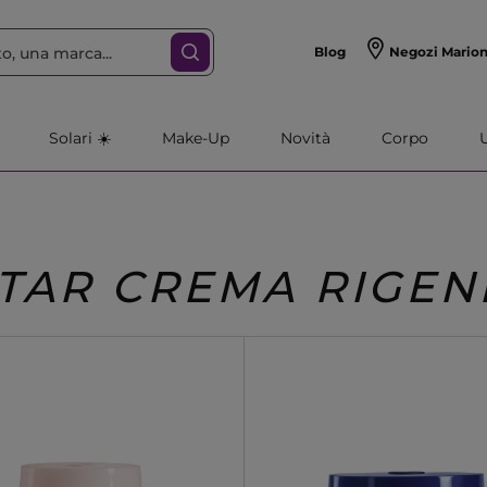
Blog
Negozi Mario
Solari ☀️
Make-Up
Novità
Corpo
STAR CREMA RIGE