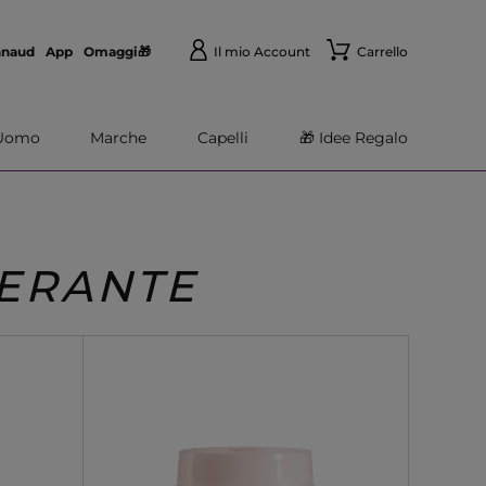
nnaud
App
Omaggi🎁
Il mio Account
Carrello
Uomo
Marche
Capelli
🎁 Idee Regalo
NERANTE