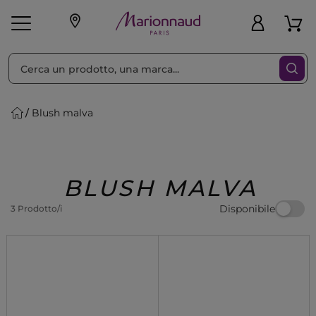
Ordina per
Filtra
Blush malva
Make-up
Profumi
🎁 Idee
Corpo
Uomo
Marche
Capelli
Regalo
BLUSH MALVA
Disponibile
3 Prodotto/i