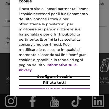
cookie
Blush Dior
Blush Essence
Yves Saint
Pennello Blush
Laurent Blush
Il nostro sito e i nostri partner utilizzano
i cookie necessari per il funzionamento
del sito, nonché i cookie per
Blush Chanel
Boss Profumi
Crema
Sel D Issey
ottimizzarne le prestazioni, per
Esfoliante
migliorare e/o personalizzare le sue
funzionalità e per offrirti pubblicità
Phantom Eau
Make Up
pertinente. Esprimi la tua scelta! La
De Parfum
Mascara
conserviamo per 6 mesi. Puoi
modificare le tue scelte in qualsiasi
momento cliccando sul link "configura
cookie", disponibile in fondo ad ogni
pagina del sito.
Informativa sulla
Privacy
Consegna Gratuita
Configura i cookie
Ritiro in negozio
Camp
da 35€​ in 24/48H
in 2H
Oma
Rifiuta tutti
Accetta tutti