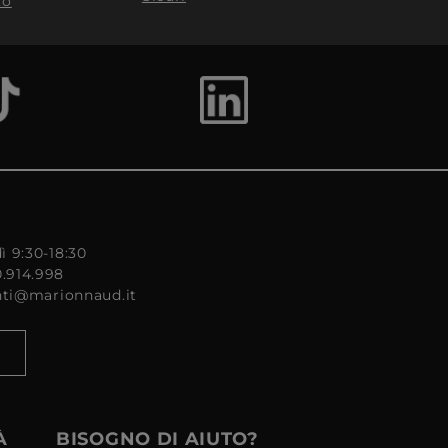
to
ì 9:30-18:30
0.914.998
enti@marionnaud.it
À
BISOGNO DI AIUTO?