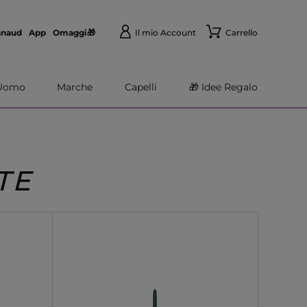
nnaud
App
Omaggi🎁
Il mio Account
Carrello
Uomo
Marche
Capelli
🎁 Idee Regalo
TE