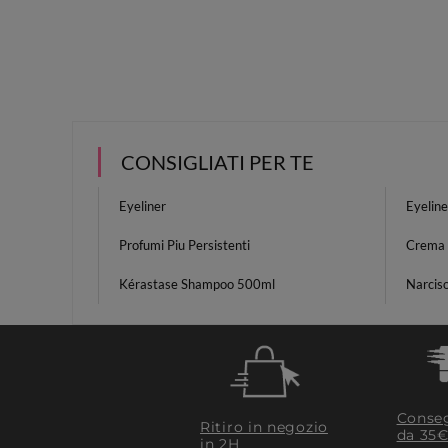
CONSIGLIATI PER TE
Eyeliner
Eyeline
Profumi Piu Persistenti
Crema 
Kérastase Shampoo 500ml
Narcis
Conseg
Ritiro in negozio
da 35€
in 2H