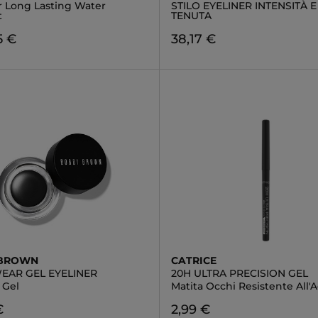
r Long Lasting Water
STILO EYELINER INTENSITÀ 
t
TENUTA
5 €
38,17 €
 BROWN
CATRICE
EAR GEL EYELINER
20H ULTRA PRECISION GEL
 Gel
Matita Occhi Resistente All'
€
2,99 €