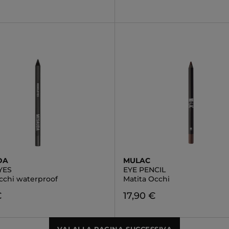
DA
MULAC
YES
EYE PENCIL
occhi waterproof
Matita Occhi
€
17,90 €