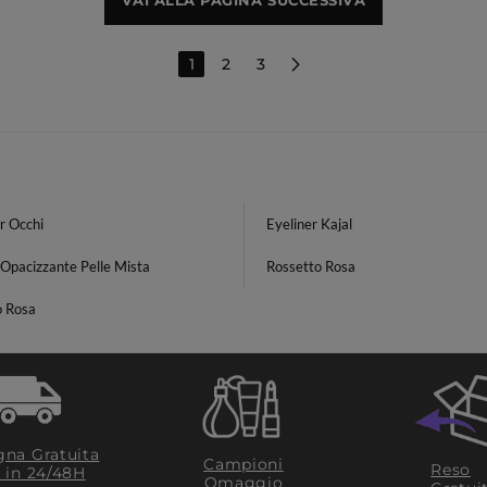
VAI ALLA PAGINA SUCCESSIVA
1
2
3
r Occhi
Eyeliner Kajal
Opacizzante Pelle Mista
Rossetto Rosa
o Rosa
na Gratuita
Campioni
Reso
​ in 24/48H
Omaggio