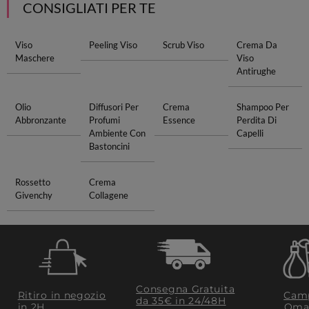
CONSIGLIATI PER TE
Viso
Peeling Viso
Scrub Viso
Crema Da
Maschere
Viso
Antirughe
Olio
Diffusori Per
Crema
Shampoo Per
Abbronzante
Profumi
Essence
Perdita Di
Ambiente Con
Capelli
Bastoncini
Rossetto
Crema
Givenchy
Collagene
Consegna Gratuita
Ritiro in negozio
Camp
da 35€​ in 24/48H
in 2H
Oma