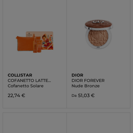
COLLISTAR
DIOR
COFANETTO LATTE
DIOR FOREVER
SPRAY ABBRONZANTE
Cofanetto Solare
Nude Bronze
IDRATANTE SPF 20
22,74 €
51,03 €
Da