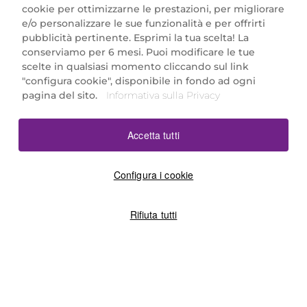
cookie per ottimizzarne le prestazioni, per migliorare
e/o personalizzare le sue funzionalità e per offrirti
Marionnaud Parfumeries Italia S.r.l.
pubblicità pertinente. Esprimi la tua scelta! La
Largo Fiera Milano 5, 20017 Rho (MI)
conserviamo per 6 mesi. Puoi modificare le tue
REA Milano 1650024 con P.IVA 13425220152.
scelte in qualsiasi momento cliccando sul link
SCARICA LA NOSTRA APP
"configura cookie", disponibile in fondo ad ogni
pagina del sito.
Informativa sulla Privacy
Accetta tutti
Configura i cookie
Rifiuta tutti
©2026 Marionnaud
|
Sitemap