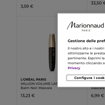
33,50 
3,59 €
Gestione delle pre
Il nostro sito e i nost
ottimizzarne le prestaz
pertinente. Esprimi la
momento cliccando sul 
Privacy
Configura i cook
L'ORÉAL PARIS
CATRIC
MILLION VOLUME LASHES
HYPER 
Balm Noir Mascara
Mascara
13,23 €
6,99 €