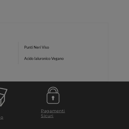
Punti Neri Viso
Acido Ialuronico Vegano
Pagamenti
Sicuri
to