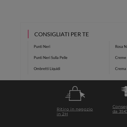
CONSIGLIATI PER TE
Punti Neri
Rosa N
Punti Neri Sulla Pelle
Creme 
Ombretti Liquidi
Crema S
Conseg
Ritiro in negozio
da 35€
in 2H