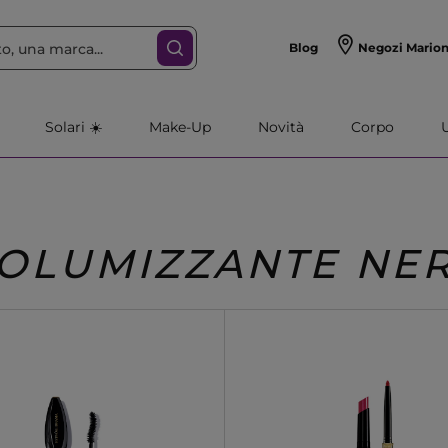
Blog
Negozi Mario
Solari ☀️
Make-Up
Novità
Corpo
OLUMIZZANTE NE