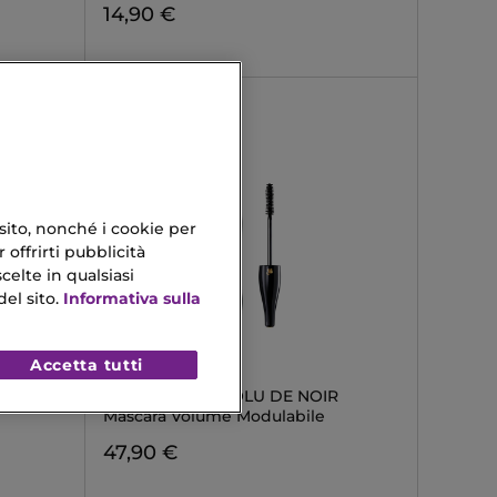
14,90 €
 sito, nonché i cookie per
 offrirti pubblicità
celte in qualsiasi
el sito.
Informativa sulla
Accetta tutti
LANCÔME
A 30H
HYPNÔSE L’ABSOLU DE NOIR
Mascara Volume Modulabile
47,90 €