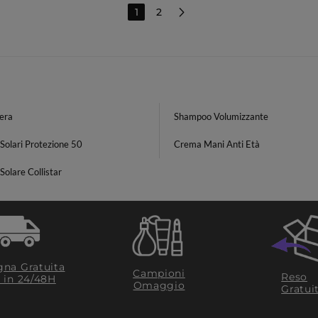
1
2
era
Shampoo Volumizzante
Solari Protezione 50
Crema Mani Anti Età
olare Collistar
na Gratuita
Campioni
Reso
​ in 24/48H
Omaggio
Gratui