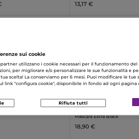
€
13,17 €
ferenze sui cookie
ri partner utilizzano i cookie necessari per il funzionamento del
ioni, per migliorare e/o personalizzare le sue funzionalità e per
 tua scelta! La conserviamo per 6 mesi. Puoi modificare le tue s
link "configura cookie", disponibile in fondo ad ogni pagina d
ie
Rifiuta tutti
E
L'ORÉAL PARIS
LASH
AIR VOLUME MEGA MASCAR
Mascara Extra Black
18,90 €