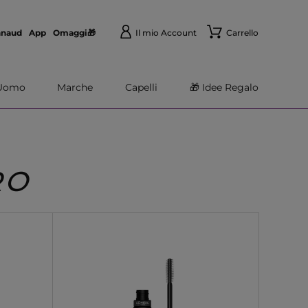
nnaud
App
Omaggi🎁
Il mio Account
Carrello
Uomo
Marche
Capelli
🎁 Idee Regalo
RO