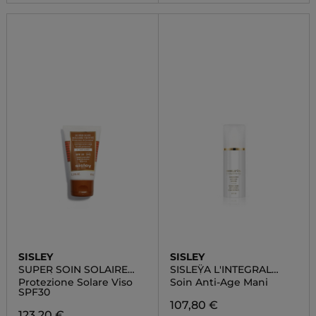
SISLEY
SISLEY
SUPER SOIN SOLAIRE
SISLEŸA L'INTEGRAL
TEINTÉ
ANTI-ÂGE CONCENTRE
Protezione Solare Viso
Soin Anti-Age Mani
ANTI-ÂGE MAINS
SPF30
107,80 €
123,20 €