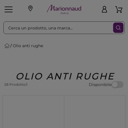
Ordina per
Filtra
Olio anti rughe
Make-up
Profumi
🎁 Idee
Corpo
Uomo
Marche
Capelli
Regalo
OLIO ANTI RUGHE
Disponibile
28 Prodotto/i