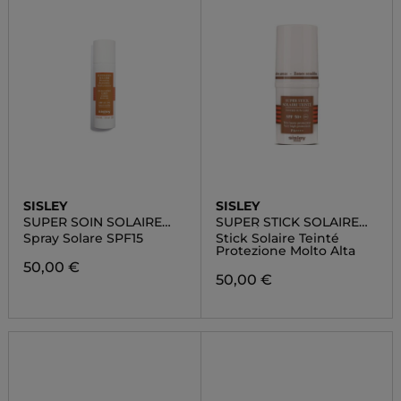
SISLEY
SISLEY
SUPER SOIN SOLAIRE
SUPER STICK SOLAIRE
HUILE D'ETÉ CORPS
TEINTÉ SPF 50+
Spray Solare SPF15
Stick Solaire Teinté
Protezione Molto Alta
50,00 €
50,00 €