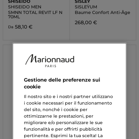
SHISEIDO
SISLEY
SHISEIDO MEN
SISLEŸUM
SMNN TOTAL REVIT LF N
Baume Confort Anti-Âge
70ML
268,00 €
58,10 €
Da
Gestione delle preferenze sui
cookie
Il nostro sito e i nostri partner utilizzano
i cookie necessari per il funzionamento
del sito, nonché i cookie per
ottimizzarne le prestazioni, per
migliorare e/o personalizzare le sue
funzionalità e per offrirti pubblicità
pertinente. Esprimi la tua scelta! La