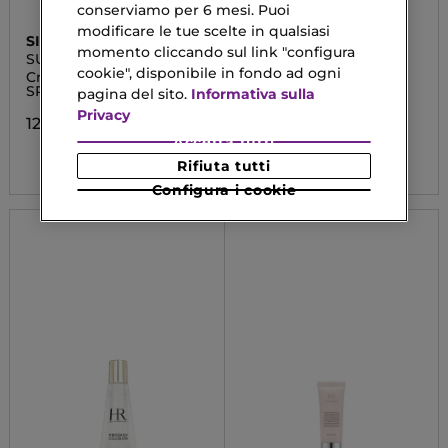
conserviamo per 6 mesi. Puoi
modificare le tue scelte in qualsiasi
SISLEY
SVR
momento cliccando sul link "configura
SUPER SOIN SOLAIRE
AMPOULE RELAX
TEINTÈ
cookie", disponibile in fondo ad ogni
Crema Solare Colorata
Trattamento
SPF30
Concentrato Contorno
pagina del sito.
Informativa sulla
Occhi Ad Azione
Privacy
Rilassante Rigenerante
124,04 €
Accetta tutti
38,90 €
Rifiuta tutti
Configura i cookie