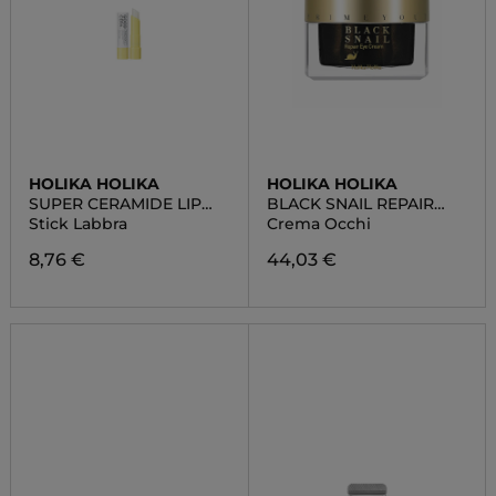
HOLIKA HOLIKA
HOLIKA HOLIKA
SUPER CERAMIDE LIP
BLACK SNAIL REPAIR
OIL STICK
EYE CREAM
Stick Labbra
Crema Occhi
8,76 €
44,03 €