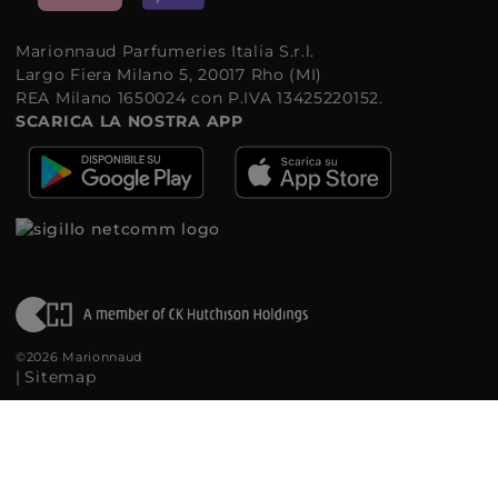
Marionnaud Parfumeries Italia S.r.l.
Largo Fiera Milano 5, 20017 Rho (MI)
REA Milano 1650024 con P.IVA 13425220152.
SCARICA LA NOSTRA APP
©2026 Marionnaud
|
Sitemap