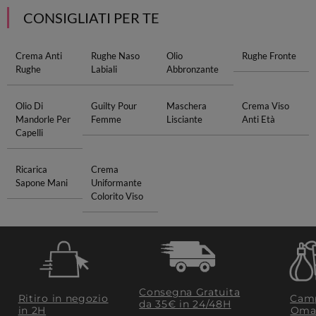
CONSIGLIATI PER TE
Crema Anti
Rughe Naso
Olio
Rughe Fronte
Rughe
Labiali
Abbronzante
Olio Di
Guilty Pour
Maschera
Crema Viso
Mandorle Per
Femme
Lisciante
Anti Età
Capelli
Ricarica
Crema
Sapone Mani
Uniformante
Colorito Viso
Consegna Gratuita
Ritiro in negozio
Camp
da 35€​ in 24/48H
in 2H
Oma