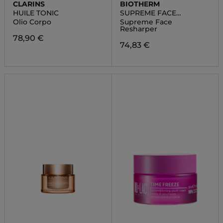
CLARINS
BIOTHERM
HUILE TONIC
SUPREME FACE
RESHAPER
Olio Corpo
Supreme Face
Resharper
78,90 €
74,83 €