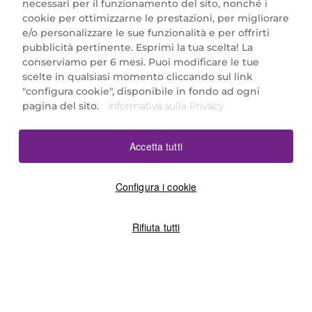
necessari per il funzionamento del sito, nonché i
cookie per ottimizzarne le prestazioni, per migliorare
e/o personalizzare le sue funzionalità e per offrirti
Marionnaud Parfumeries Italia S.r.l.
pubblicità pertinente. Esprimi la tua scelta! La
Largo Fiera Milano 5, 20017 Rho (MI)
conserviamo per 6 mesi. Puoi modificare le tue
REA Milano 1650024 con P.IVA 13425220152.
scelte in qualsiasi momento cliccando sul link
SCARICA LA NOSTRA APP
"configura cookie", disponibile in fondo ad ogni
pagina del sito.
Informativa sulla Privacy
Accetta tutti
Configura i cookie
Rifiuta tutti
©2026 Marionnaud
|
Sitemap