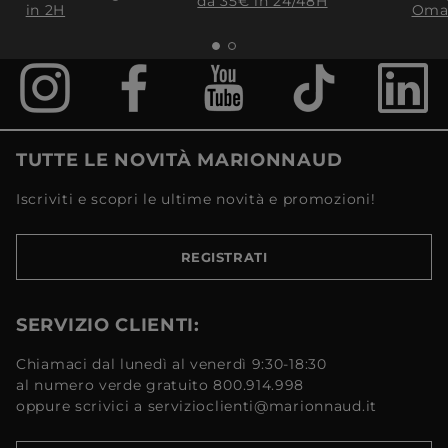
da 35€​ in 24/48H
in 2H
Oma
TUTTE LE NOVITÀ MARIONNAUD
Iscriviti e scopri le ultime novità e promozioni!
REGISTRATI
SERVIZIO CLIENTI:
Chiamaci dal lunedì al venerdì 9:30-18:30
al numero verde gratuito 800.914.998
oppure scrivici a servizioclienti@marionnaud.it