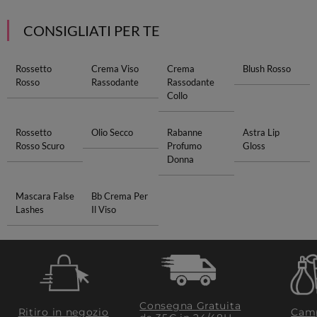
CONSIGLIATI PER TE
Rossetto
Crema Viso
Crema
Blush Rosso
Rosso
Rassodante
Rassodante
Collo
Rossetto
Olio Secco
Rabanne
Astra Lip
Rosso Scuro
Profumo
Gloss
Donna
Mascara False
Bb Crema Per
Lashes
Il Viso
Consegna Gratuita
Ritiro in negozio
Camp