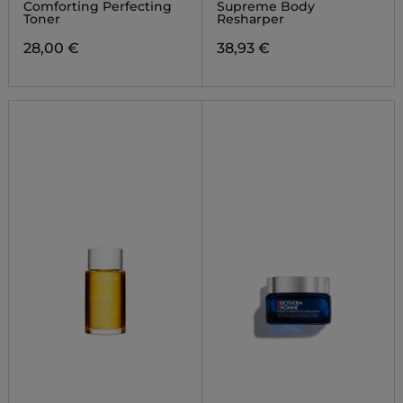
RESHAPER
Comforting Perfecting
Supreme Body
Toner
Resharper
28,00 €
38,93 €