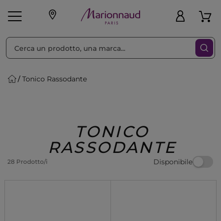
Ordina per
Filtra
Tonico Rassodante
Make-up
Profumi
🎁 Idee
Corpo
Uomo
Marche
Capelli
Regalo
TONICO
RASSODANTE
Disponibile
28 Prodotto/i