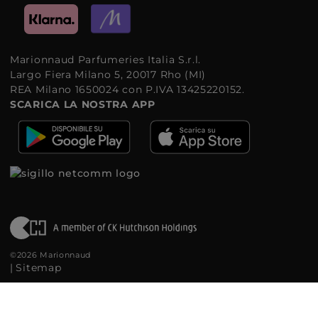
Marionnaud Parfumeries Italia S.r.l.
Largo Fiera Milano 5, 20017 Rho (MI)
REA Milano 1650024 con P.IVA 13425220152.
SCARICA LA NOSTRA APP
©2026 Marionnaud
|
Sitemap