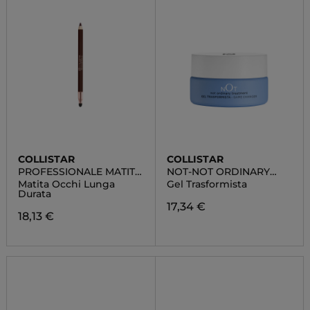
COLLISTAR
COLLISTAR
PROFESSIONALE MATITA
NOT-NOT ORDINARY
OCCHI
TREATMENT
Matita Occhi Lunga
Gel Trasformista
Durata
17,34 €
18,13 €