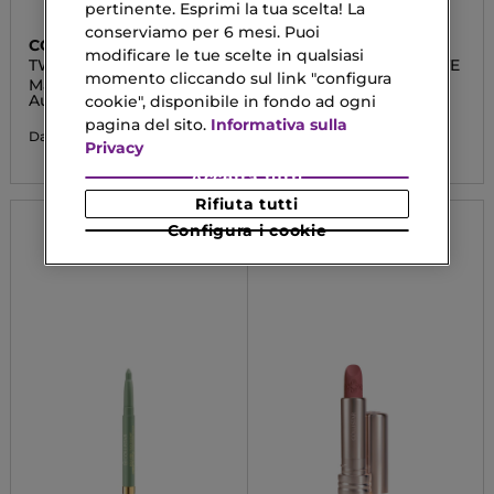
pertinente. Esprimi la tua scelta! La
conserviamo per 6 mesi. Puoi
COLLISTAR
COLLISTAR
modificare le tue scelte in qualsiasi
TWIST DESIGN
PURO ROSSETTO MATTE
momento cliccando sul link "configura
Matita Labbra
Rossetto Matte Lunga
Automatica
Durata
cookie", disponibile in fondo ad ogni
pagina del sito.
Informativa sulla
18,13 €
22,33 €
Da
Privacy
Accetta tutti
Rifiuta tutti
Configura i cookie