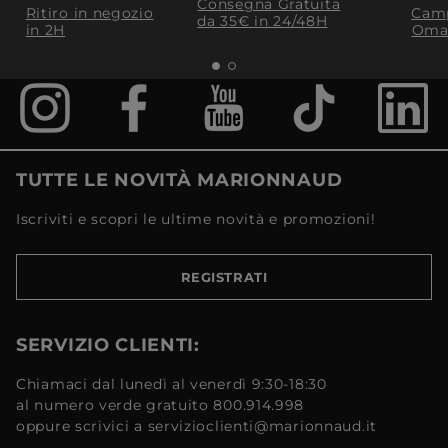
Consegna Gratuita
Ritiro in negozio
Camp
da 35€​ in 24/48H
in 2H
Oma
TUTTE LE NOVITÀ MARIONNAUD
Iscriviti e scopri le ultime novità e promozioni!
REGISTRATI
SERVIZIO CLIENTI:
Chiamaci dal lunedì al venerdì 9:30-18:30
al numero verde gratuito 800.914.998
oppure scrivici a servizioclienti@marionnaud.it