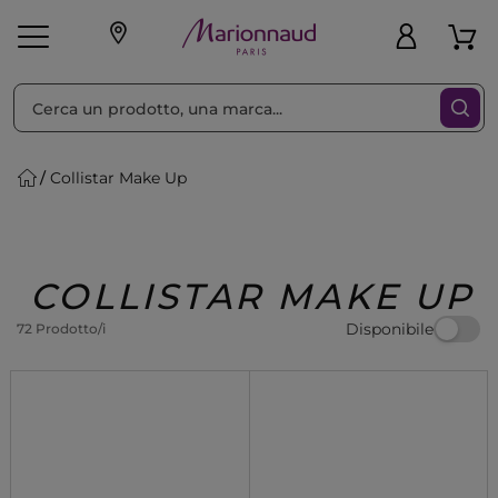
Ordina per
Filtra
Collistar Make Up
Make-up
Profumi
🎁 Idee
Corpo
Uomo
Marche
Capelli
Regalo
COLLISTAR MAKE UP
Disponibile
72 Prodotto/i