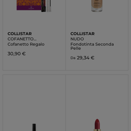
COLLISTAR
COLLISTAR
COFANETTO
NUDO
IMPECCABILE MASCARA
Cofanetto Regalo
Fondotinta Seconda
ULTRA NERO + BASE
Pelle
MASCARA
30,90 €
29,34 €
Da