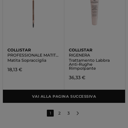
COLLISTAR
COLLISTAR
PROFESSIONALE MATITA
RIGENERA
SOPRACCIGLIA
Matita Sopracciglia
Trattamento Labbra
Anti-Rughe
Rimpolpante
18,13 €
36,33 €
VAI ALLA PAGINA SUCCESSIVA
1
2
3