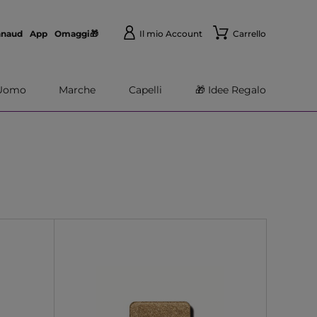
nnaud
App
Omaggi🎁
Il mio Account
Carrello
Uomo
Marche
Capelli
🎁 Idee Regalo