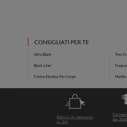
CONSIGLIATI PER TE
Ultra Black
Tom Fo
Black Liner
Fragran
Crema Elastica Per Corpo
Matite
Conseg
Ritiro in negozio
da 35€
in 2H