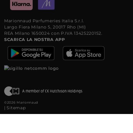
Marionnaud Parfumeries Italia S.r.l.
Largo Fiera Milano 5, 20017 Rho (MI)
REA Milano 1650024 con P.IVA 13425220152.
SCARICA LA NOSTRA APP
©2026 Marionnaud
|
Sitemap