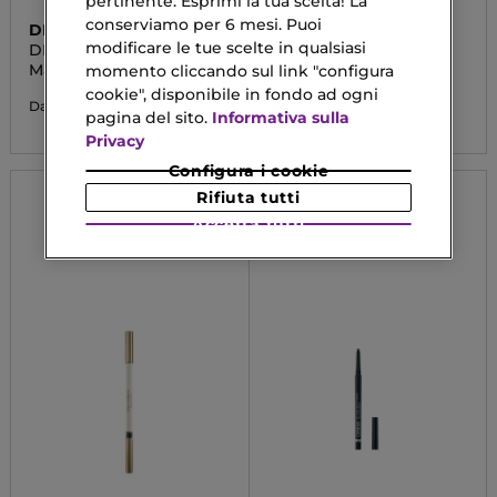
pertinente. Esprimi la tua scelta! La
conserviamo per 6 mesi. Puoi
DIOR
SISLEY
modificare le tue scelte in qualsiasi
DIORSHOW
PHYTO-EYE
Mascara
TWIST OMBRETTO
momento cliccando sul link "configura
cookie", disponibile in fondo ad ogni
49,90 €
42,40 €
Da
pagina del sito.
Informativa sulla
Privacy
Configura i cookie
Rifiuta tutti
Accetta tutti