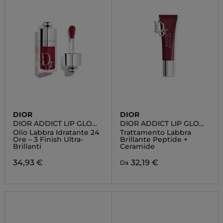
DIOR
DIOR
DIOR ADDICT LIP GLOW
DIOR ADDICT LIP GLOW
OIL
BUTTER
Olio Labbra Idratante 24
Trattamento Labbra
Ore – 3 Finish Ultra-
Brillante Peptide +
Brillanti
Ceramide
34,93 €
32,19 €
Da