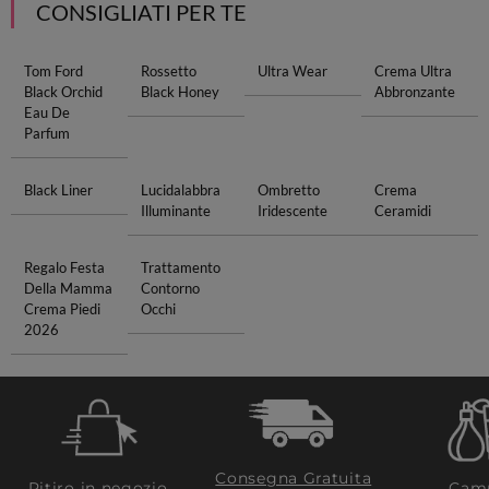
CONSIGLIATI PER TE
Tom Ford
Rossetto
Ultra Wear
Crema Ultra
Black Orchid
Black Honey
Abbronzante
Eau De
Parfum
Black Liner
Lucidalabbra
Ombretto
Crema
Illuminante
Iridescente
Ceramidi
Regalo Festa
Trattamento
Della Mamma
Contorno
Crema Piedi
Occhi
2026
Consegna Gratuita
Ritiro in negozio
Camp