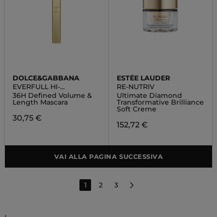
DOLCE&GABBANA
ESTÉE LAUDER
EVERFULL HI-
RE-NUTRIV
DEFINITION MASCARA
36H Defined Volume &
Ultimate Diamond
Length Mascara
Transformative Brilliance
Soft Creme
30,75 €
152,72 €
VAI ALLA PAGINA SUCCESSIVA
1
2
3