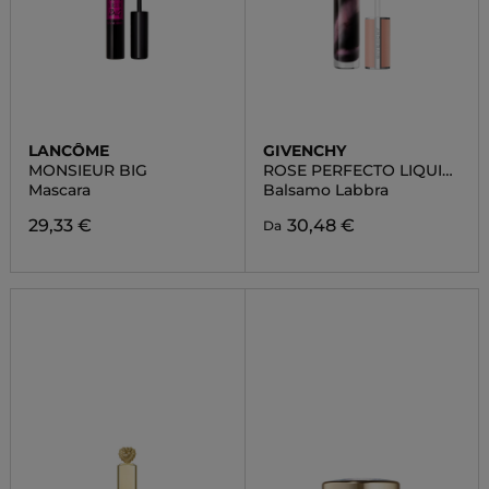
LANCÔME
GIVENCHY
MONSIEUR BIG
ROSE PERFECTO LIQUID
LIP BALM
Mascara
Balsamo Labbra
29,33 €
30,48 €
Da