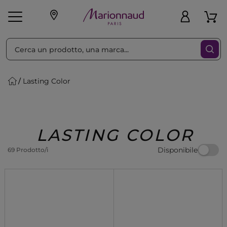
Ordina per
Filtra
Lasting Color
Make-up
Profumi
🎁 Idee
Corpo
Uomo
Marche
Capelli
Regalo
LASTING COLOR
Disponibile
69 Prodotto/i