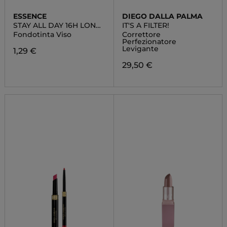
ESSENCE
DIEGO DALLA PALMA
STAY ALL DAY 16H LONG-
IT'S A FILTER!
LASTING
Fondotinta Viso
Correttore
Perfezionatore
Levigante
1,29 €
29,50 €