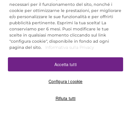
necessari per il funzionamento del sito, nonché i
cookie per ottimizzarne le prestazioni, per migliorare
e/o personalizzare le sue funzionalità e per offrirti
Marionnaud Parfumeries Italia S.r.l.
pubblicità pertinente. Esprimi la tua scelta! La
Largo Fiera Milano 5, 20017 Rho (MI)
conserviamo per 6 mesi. Puoi modificare le tue
REA Milano 1650024 con P.IVA 13425220152.
scelte in qualsiasi momento cliccando sul link
SCARICA LA NOSTRA APP
"configura cookie", disponibile in fondo ad ogni
pagina del sito.
Informativa sulla Privacy
Accetta tutti
Configura i cookie
Rifiuta tutti
©2026 Marionnaud
|
Sitemap