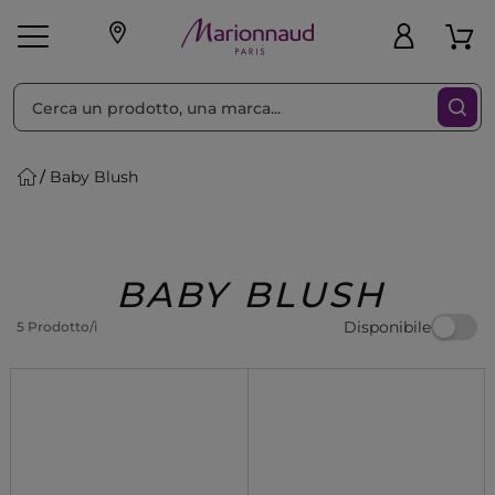
Ordina per
Filtra
Baby Blush
Make-up
Profumi
🎁 Idee
Corpo
Uomo
Marche
Capelli
Regalo
BABY BLUSH
Disponibile
5 Prodotto/i