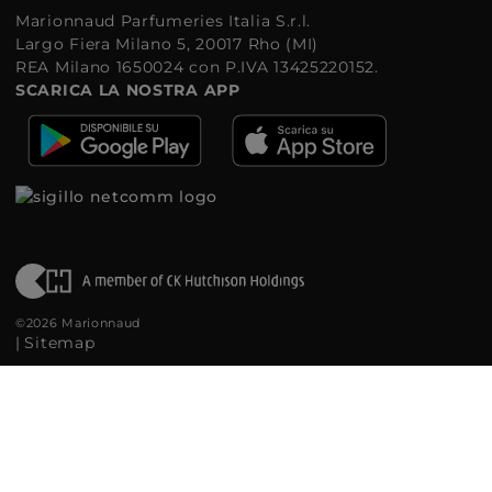
Marionnaud Parfumeries Italia S.r.l.
Largo Fiera Milano 5, 20017 Rho (MI)
REA Milano 1650024 con P.IVA 13425220152.
SCARICA LA NOSTRA APP
©2026 Marionnaud
|
Sitemap