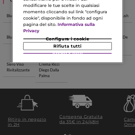
modificare le tue scelte in qualsiasi
momento cliccando sul link "configura
Blush Dior
Blush Essence
Yves Saint
Pennello Blush
cookie", disponibile in fondo ad ogni
Laurent Blush
pagina del sito.
Informativa sulla
Privacy
Blush Chanel
Luxe
Borse Occhi
Kenzo Eau De
Configura i cookie
Fondotinta
Vitamina
Toilette
Rifiuta tutti
Intense
Accetta tutti
Siero Viso
Crema Ricci
Rivitalizzante
Diego Dalla
Palma
Consegna Gratuita
Ritiro in negozio
Camp
da 35€​ in 24/48H
in 2H
Oma