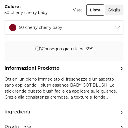
Colore
Vista:
Lista
Griglia
50 cherry cherry baby
50 cherry cherry baby
Consegna gratuita da 35€
Informazioni Prodotto
Ottieni un pieno immediato di freschezza e un aspetto
sano applicando il blush essence BABY GOT BLUSH. Lo
stick rende questo blush facile da applicare sulle guance.
Grazie alla consistenza cremosa, la texture si fonde
perfettamente con la pelle e può essere applicata su
guance e labbra. Il formato in stick è anche facile da portare
Ingredienti
con sé in qualsiasi borsetta e permette di applicare
rapidamente il blush anche in giro.
Produttore