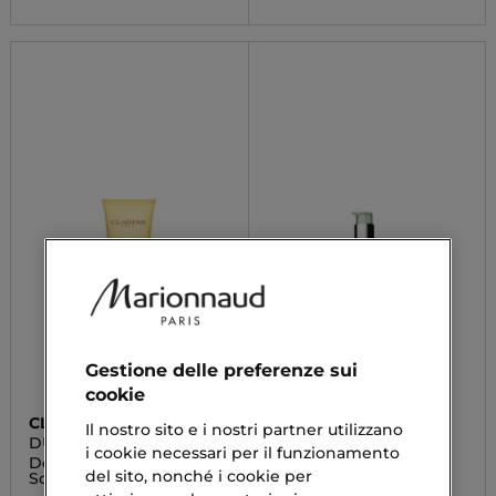
Gestione delle preferenze sui
cookie
CLARINS
CLINIQUE
Il nostro sito e i nostri partner utilizzano
DUOX NETTOYANT
LIQUID FACIAL SOAP
i cookie necessari per il funzionamento
MOUSSANT HYDRATANT
Detergente
Clinique Liquid Facial
del sito, nonché i cookie per
Schiumogeno Idratante
Soap Oily Skin