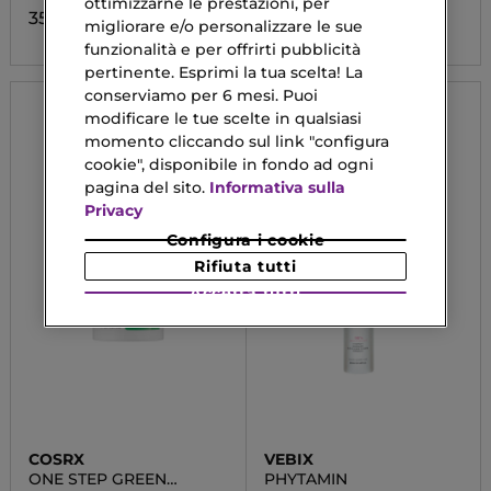
ottimizzarne le prestazioni, per
35,90 €
35,00 €
migliorare e/o personalizzare le sue
funzionalità e per offrirti pubblicità
pertinente. Esprimi la tua scelta! La
conserviamo per 6 mesi. Puoi
modificare le tue scelte in qualsiasi
momento cliccando sul link "configura
cookie", disponibile in fondo ad ogni
pagina del sito.
Informativa sulla
Privacy
Configura i cookie
Rifiuta tutti
Accetta tutti
COSRX
VEBIX
ONE STEP GREEN
PHYTAMIN