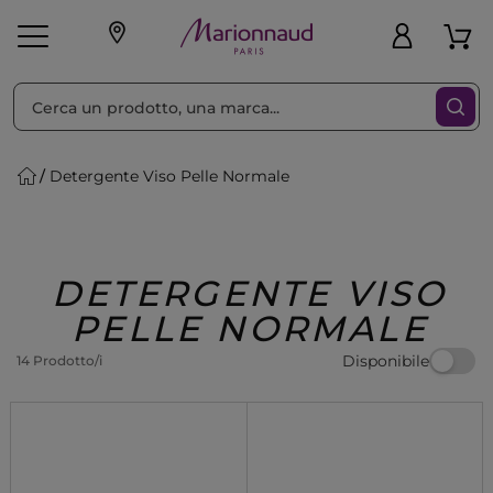
Ordina per
Filtra
Detergente Viso Pelle Normale
Make-up
Profumi
🎁 Idee
Corpo
Uomo
Marche
Capelli
Regalo
DETERGENTE VISO
PELLE NORMALE
Disponibile
14 Prodotto/i