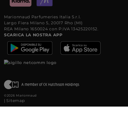
Marionnaud Parfumeries Italia S.r.l.
Largo Fiera Milano 5, 20017 Rho (MI)
REA Milano 1650024 con P.IVA 13425220152.
SCARICA LA NOSTRA APP
©2026 Marionnaud
|
Sitemap