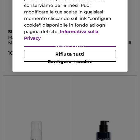
conserviamo per 6 mesi. Puoi
modificare le tue scelte in qualsiasi
momento cliccando sul link "configura
cookie", disponibile in fondo ad ogni
pagina del sito.
Informativa sulla
SISLEY
CLINIQUE
MASQUE EXFOLIANT
MAKE UP REMOVER
Privacy
ENZYMATIQUE
Maschera Esfoliante Viso
Mousse Detergente Pelli
Accetta tutti
normali e miste
100,80 €
Rifiuta tutti
28,00 €
Configura i cookie