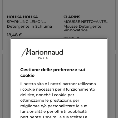
HOLIKA HOLIKA
CLARINS
SPARKLING LEMON
MOUSSE NETTOYANTE
BUBBLE CLEANSER
PEAU NEAUVE
Detergente in Schiuma
Mousse Detergente
Rinnovatrice
18,48 €
37,90 €
Gestione delle preferenze sui
cookie
Il nostro sito e i nostri partner utilizzano
i cookie necessari per il funzionamento
del sito, nonché i cookie per
ottimizzarne le prestazioni, per
migliorare e/o personalizzare le sue
funzionalità e per offrirti pubblicità
pertinente. Esprimi la tua scelta! La