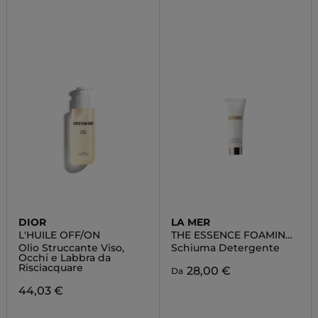
DIOR
LA MER
L'HUILE OFF/ON
THE ESSENCE FOAMING
CLEANSER
Olio Struccante Viso,
Schiuma Detergente
Occhi e Labbra da
Risciacquare
28,00 €
Da
44,03 €