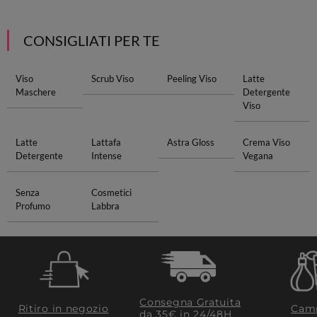
CONSIGLIATI PER TE
Viso
Scrub Viso
Peeling Viso
Latte
Maschere
Detergente
Viso
Latte
Lattafa
Astra Gloss
Crema Viso
Detergente
Intense
Vegana
Senza
Cosmetici
Profumo
Labbra
Consegna Gratuita
Ritiro in negozio
Camp
da 35€​ in 24/48H