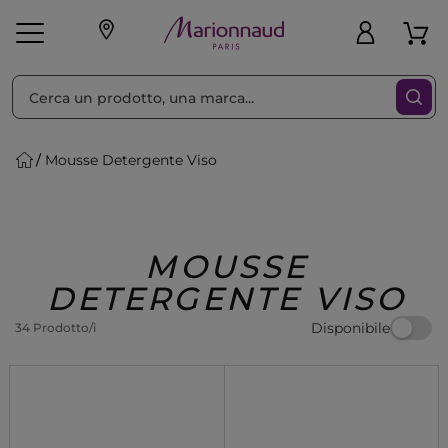
Ordina per
Filtra
Mousse Detergente Viso
Make-up
Profumi
🎁 Idee
Corpo
Uomo
Marche
Capelli
Regalo
MOUSSE
DETERGENTE VISO
Disponibile
34 Prodotto/i