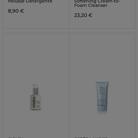
Mousse Detergente
Softening Cream-to-
Foam Cleanser
8,90 €
23,20 €