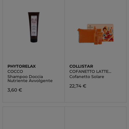
PHYTORELAX
COLLISTAR
COCCO
COFANETTO LATTE
SPRAY ABBRONZANTE
Shampoo Doccia
Cofanetto Solare
IDRATANTE SPF 20
Nutriente Avvolgente
22,74 €
3,60 €