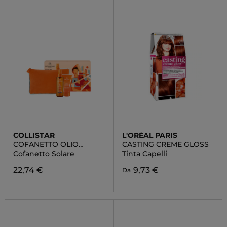
COLLISTAR
L'ORÉAL PARIS
COFANETTO OLIO
CASTING CREME GLOSS
SECCO
Cofanetto Solare
Tinta Capelli
SUPERABBRONZANTE
IDRATANTE SPF 6
22,74 €
9,73 €
Da