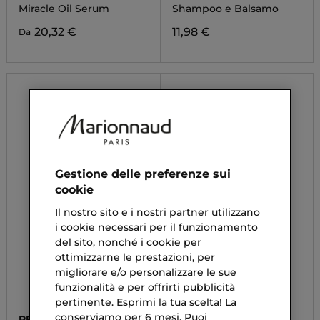
BALSAMO
Miracle Oil Serum
Shampoo e Balsamo
20,32 €
11,98 €
Da
Gestione delle preferenze sui
cookie
Il nostro sito e i nostri partner utilizzano
i cookie necessari per il funzionamento
del sito, nonché i cookie per
ottimizzarne le prestazioni, per
migliorare e/o personalizzare le sue
funzionalità e per offrirti pubblicità
pertinente. Esprimi la tua scelta! La
conserviamo per 6 mesi. Puoi
REDKEN
L'OREAL