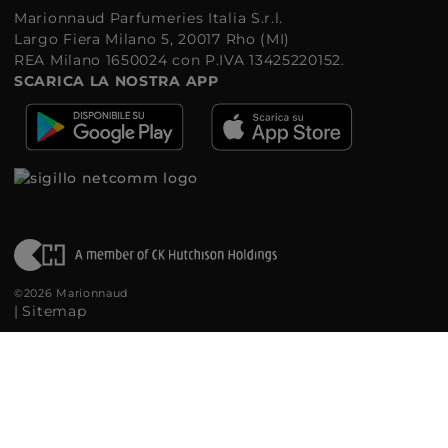
Marionnaud Parfumeries Italia S.r.l.
Largo Fiera Milano 5, 20017 Rho (MI)
REA Milano 1650024 con P.IVA 13425220152.
SCARICA LA NOSTRA APP
©2026 Marionnaud
|
Sitemap