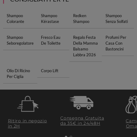
Shampoo
Shampoo
Redken
Shampoo
Colorante
Kérastase
Shampoo
Senza Solfati
Shampoo
Fresco Eau
Regalo Festa
Profumi Per
Seboregolatore
De Toilette
Della Mamma
Casa Con
Balsamo
Bastoncini
Labbra 2026
Olio Di Ricino
Corpo Lift
Per Ciglia
Consegna Gratuita
Ritiro in negozio
Camp
da 35€​ in 24/48H
in 2H
Oma