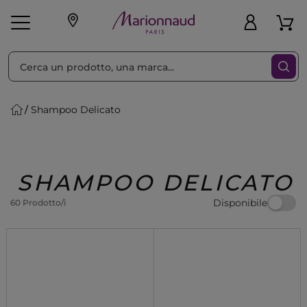
Ordina per
Filtra
Shampoo Delicato
Make-up
Profumi
🎁 Idee
Corpo
Uomo
Marche
Capelli
Regalo
SHAMPOO DELICATO
Disponibile
60 Prodotto/i