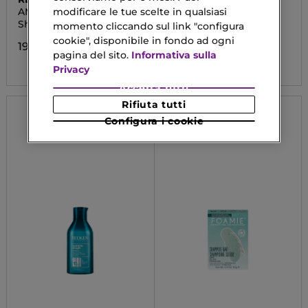
PROFESSIONNEL
AMINO MINT
METAL DETOX
modificare le tue scelte in qualsiasi
Shampoo
Shampoo Capelli
momento cliccando sul link "configura
Colorati
cookie", disponibile in fondo ad ogni
19,20 €
pagina del sito.
Informativa sulla
23,12 €
Privacy
Accetta tutti
Rifiuta tutti
Configura i cookie