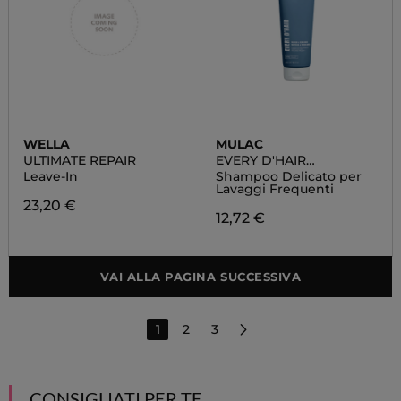
WELLA
MULAC
ULTIMATE REPAIR
EVERY D'HAIR
RINFRESCA &
Leave-In
Shampoo Delicato per
RIEQUILIBRA
Lavaggi Frequenti
23,20 €
12,72 €
VAI ALLA PAGINA SUCCESSIVA
1
2
3
CONSIGLIATI PER TE