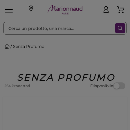
Ordina per
Filtra
Senza Profumo
Make-up
Profumi
🎁 Idee
Corpo
Uomo
Marche
Capelli
Regalo
SENZA PROFUMO
Disponibile
264 Prodotto/i