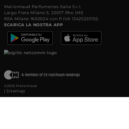
Marionnaud Parfumeries Italia S.r.l.
Largo Fiera Milano 5, 20017 Rho (MI)
REA Milano 1650024 con P.IVA 13425220152.
SCARICA LA NOSTRA APP
©2026 Marionnaud
|
Sitemap