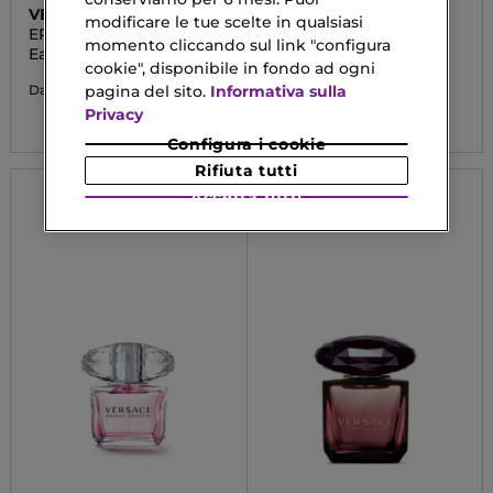
VERSACE
JEAN PAUL GAULTIER
modificare le tue scelte in qualsiasi
EROS
LE BEAU
momento cliccando sul link "configura
Eau De Parfum
EAU DE PARFUM
cookie", disponibile in fondo ad ogni
INTENSE
113,00 €
pagina del sito.
Informativa sulla
Da
162,90 €
Privacy
Configura i cookie
Rifiuta tutti
Accetta tutti