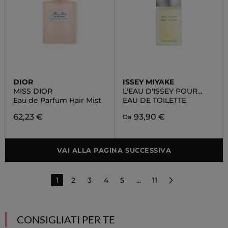
DIOR
ISSEY MIYAKE
MISS DIOR
L'EAU D'ISSEY POUR
HOMME
Eau de Parfum Hair Mist
EAU DE TOILETTE
62,23 €
93,90 €
Da
VAI ALLA PAGINA SUCCESSIVA
1
2
3
4
5
...
11
CONSIGLIATI PER TE