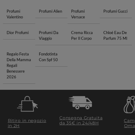
Profumi
Profumi Alien
Profumi
Profumi Gucci
Valentino
Versace
Dior Profumi
Profumi Da
Crema Ricca
Chloé Eau De
Viaggio
Per Il Corpo
Parfum 75 Ml
Regalo Festa
Fondotinta
Della Mamma
Con Spf 50
Regali
Benessere
2026
Consegna Gratuita
Ritiro in negozio
Camp
da 35€​ in 24/48H
in 2H
Oma