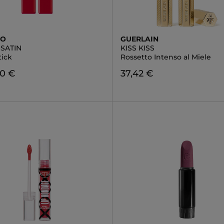
DO
GUERLAIN
SATIN
KISS KISS
tick
Rossetto Intenso al Miele
90 €
37,42 €