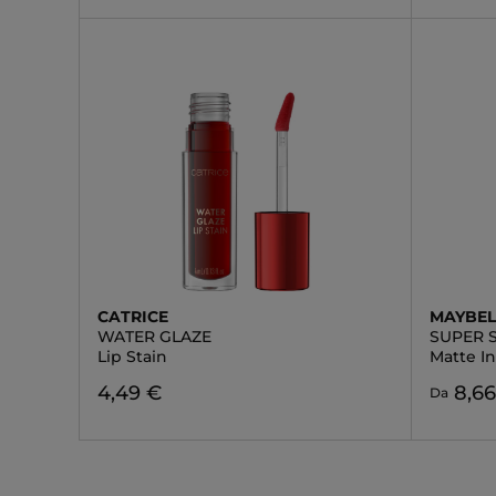
CATRICE
MAYBEL
WATER GLAZE
SUPER 
Lip Stain
Matte I
4,49 €
8,6
Da