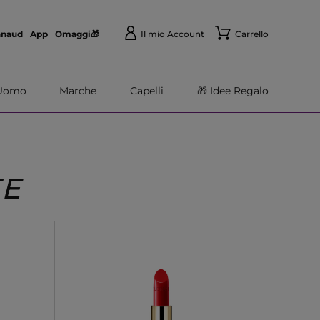
nnaud
App
Omaggi🎁
Il mio Account
Carrello
Uomo
Marche
Capelli
🎁 Idee Regalo
TE