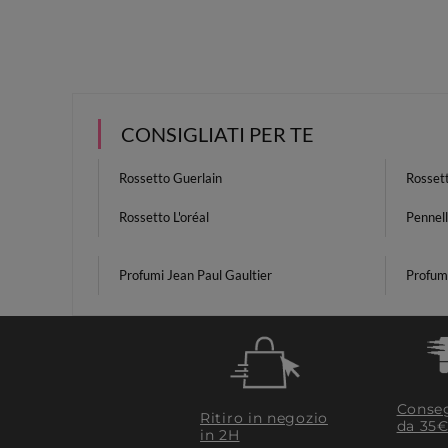
CONSIGLIATI PER TE
Rossetto Guerlain
Rosset
Rossetto L'oréal
Pennell
Profumi Jean Paul Gaultier
Profum
Conseg
Ritiro in negozio
da 35€
in 2H