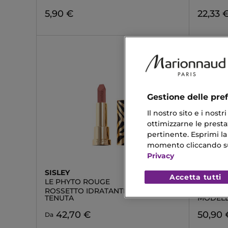
5,90 €
22,33 
Gestione delle pre
Il nostro sito e i nost
ottimizzarne le prestaz
pertinente. Esprimi la
momento cliccando sul 
Privacy
SISLEY
LANCÔ
Accetta tutti
LE PHYTO ROUGE
L'ABSO
ROSSETTO IDRATANTE LUNGA
ROSSET
TENUTA
MODEL
42,70 €
50,90 
Da