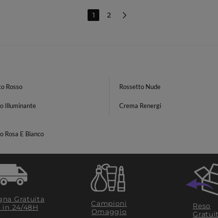
1
2
to Rosso
Rossetto Nude
o Illuminante
Crema Renergi
o Rosa E Bianco
na Gratuita
Campioni
Reso
​ in 24/48H
Omaggio
Gratui