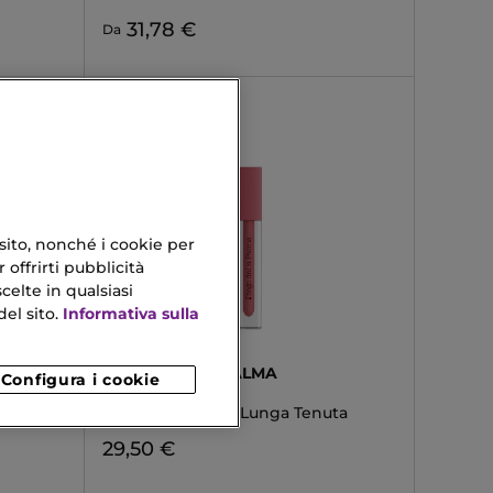
31,78 €
Da
 sito, nonché i cookie per
 offrirti pubblicità
celte in qualsiasi
el sito.
Informativa sulla
DIEGO DALLA PALMA
Configura i cookie
STAY ON ME
Rossetto Liquido Lunga Tenuta
29,50 €