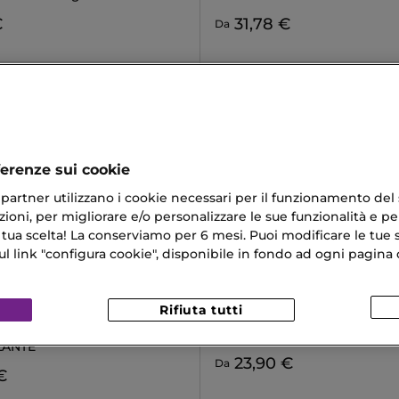
€
31,78 €
Da
ferenze sui cookie
ri partner utilizzano i cookie necessari per il funzionamento del
ioni, per migliorare e/o personalizzare le sue funzionalità e per
 tua scelta! La conserviamo per 6 mesi. Puoi modificare le tue s
link "configura cookie", disponibile in fondo ad ogni pagina d
ME
SHISEIDO
Rifiuta tutti
LU ROUGE CREAM
LIP LINER INK DUO
TO IDRATANTE &
Matita Labbra + Primer
LANTE
23,90 €
Da
€