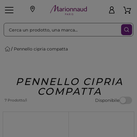
Ordina per
Filtra
Pennello cipria compatta
Make-up
Profumi
🎁 Idee
Corpo
Uomo
Marche
Capelli
Regalo
PENNELLO CIPRIA
COMPATTA
Disponibile
7 Prodotto/i