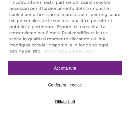
Il nostro sito e i nostri partner utilizzano i cookie
necessari per il funzionamento del sito, nonché i
cookie per ottimizzarne le prestazioni, per migliorare
e/o personalizzare le sue funzionalità e per offrirti
Marionnaud Parfumeries Italia S.r.l.
pubblicità pertinente. Esprimi la tua scelta! La
Largo Fiera Milano 5, 20017 Rho (MI)
conserviamo per 6 mesi. Puoi modificare le tue
REA Milano 1650024 con P.IVA 13425220152.
scelte in qualsiasi momento cliccando sul link
SCARICA LA NOSTRA APP
"configura cookie", disponibile in fondo ad ogni
pagina del sito.
Informativa sulla Privacy
Accetta tutti
Configura i cookie
Rifiuta tutti
©2026 Marionnaud
|
Sitemap