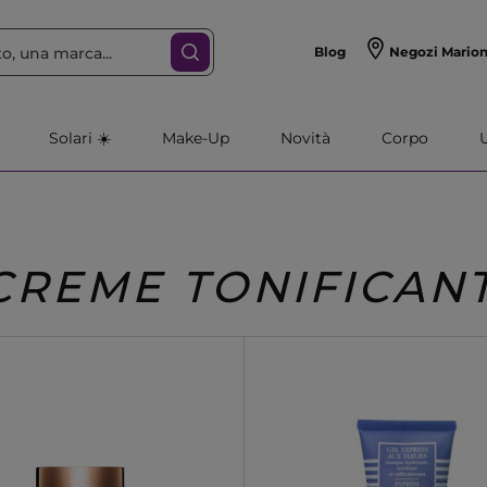
Blog
Negozi Mario
Solari ☀️
Make-Up
Novità
Corpo
CREME TONIFICANT