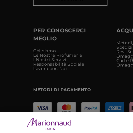
PER CONOSCERCI
ACQUI
MEGLIO
Metodi,
Spediz
Chi siamo
Resi Se
Le Nostre Profumerie
Omagg
I Nostri Servizi
Carte 
Responsabilità Sociale
Omagg
Lavora con Noi
METODI DI PAGAMENTO
Marionnaud Parfumeries Italia S.r.l.
Largo Fiera Milano 5, 20017 Rho (MI)