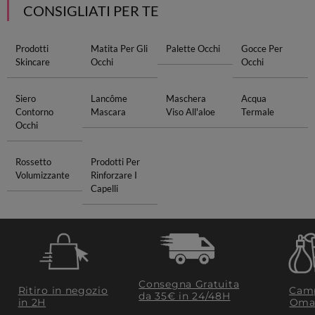
CONSIGLIATI PER TE
Prodotti
Matita Per Gli
Palette Occhi
Gocce Per
Skincare
Occhi
Occhi
Siero
Lancôme
Maschera
Acqua
Contorno
Mascara
Viso All'aloe
Termale
Occhi
Rossetto
Prodotti Per
Volumizzante
Rinforzare I
Capelli
Consegna Gratuita
Ritiro in negozio
Camp
da 35€​ in 24/48H
in 2H
Oma