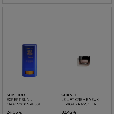
SHISEIDO
CHANEL
EXPERT SUN
LE LIFT CRÈME YEUX
PROTECTOR
Clear Stick SPF50+
LEVIGA - RASSODA
24,05 €
82,42 €