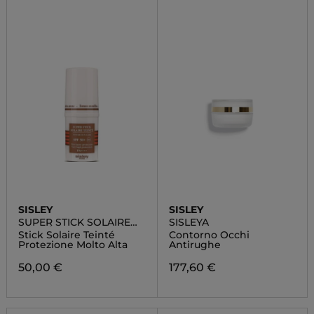
SISLEY
SISLEY
SUPER STICK SOLAIRE
SISLEYA
TEINTÉ SPF 50+
Stick Solaire Teinté
Contorno Occhi
Protezione Molto Alta
Antirughe
50,00 €
177,60 €