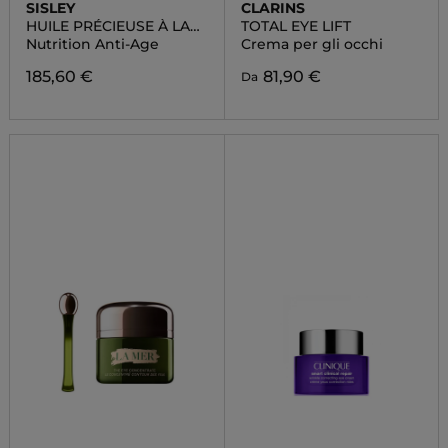
SISLEY
CLARINS
HUILE PRÉCIEUSE À LA
TOTAL EYE LIFT
ROSE NOIRE
Nutrition Anti-Age
Crema per gli occhi
185,60 €
81,90 €
Da