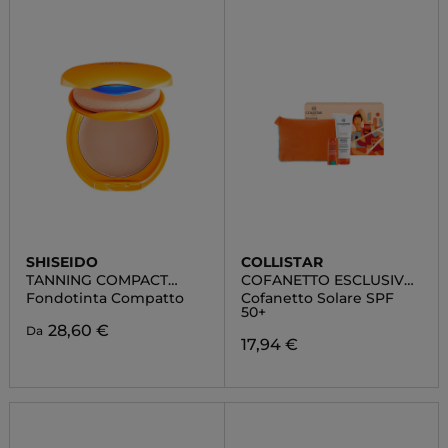
SHISEIDO
COLLISTAR
TANNING COMPACT
COFANETTO ESCLUSIVO
SPF10
ROUTINE SOLARE
Fondotinta Compatto
Cofanetto Solare SPF
50+
28,60 €
Da
17,94 €