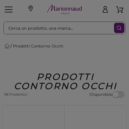
Ordina per
Filtra
Prodotti Contorno Occhi
Make-up
Profumi
🎁 Idee
Corpo
Uomo
Marche
Capelli
Regalo
PRODOTTI
CONTORNO OCCHI
Disponibile
96 Prodotto/i