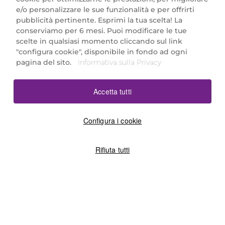
e/o personalizzare le sue funzionalità e per offrirti
Marionnaud Parfumeries Italia S.r.l.
pubblicità pertinente. Esprimi la tua scelta! La
Largo Fiera Milano 5, 20017 Rho (MI)
conserviamo per 6 mesi. Puoi modificare le tue
REA Milano 1650024 con P.IVA 13425220152.
scelte in qualsiasi momento cliccando sul link
SCARICA LA NOSTRA APP
"configura cookie", disponibile in fondo ad ogni
pagina del sito.
Informativa sulla Privacy
Accetta tutti
Configura i cookie
Rifiuta tutti
©2026 Marionnaud
|
Sitemap