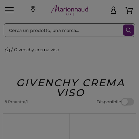
Ordina per
Filtra
Givenchy crema viso
Make-up
Profumi
🎁 Idee
Corpo
Uomo
Marche
Capelli
Regalo
GIVENCHY CREMA
VISO
Disponibile
8 Prodotto/i