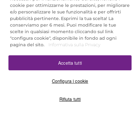
cookie per ottimizzarne le prestazioni, per migliorare
e/o personalizzare le sue funzionalità e per offrirti
Marionnaud Parfumeries Italia S.r.l.
pubblicità pertinente. Esprimi la tua scelta! La
Largo Fiera Milano 5, 20017 Rho (MI)
conserviamo per 6 mesi. Puoi modificare le tue
REA Milano 1650024 con P.IVA 13425220152.
scelte in qualsiasi momento cliccando sul link
SCARICA LA NOSTRA APP
"configura cookie", disponibile in fondo ad ogni
pagina del sito.
Informativa sulla Privacy
Accetta tutti
Configura i cookie
Rifiuta tutti
©2026 Marionnaud
|
Sitemap