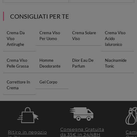
CONSIGLIATI PER TE
Crema Da
Crema Viso
Crema Solare
Crema Viso
Viso
Per Uomo
Viso
Acido
Antirughe
Ialuronico
Crema Viso
Homme
Dior Eau De
Niacinamide
Pelle Grassa
Deodorante
Parfum
Tonic
Correttore In
Gel Corpo
Crema
Consegna Gratuita
Ritiro in negozio
Camp
da 35€​ in 24/48H