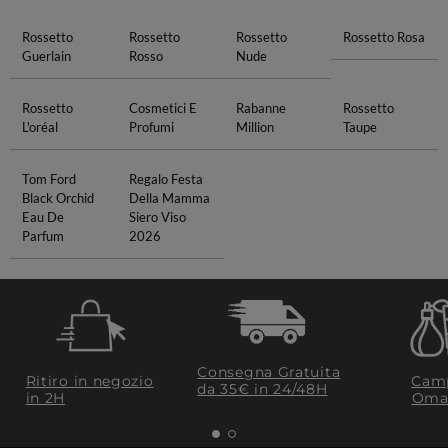
Rossetto
Rossetto
Rossetto
Rossetto Rosa
Guerlain
Rosso
Nude
Rossetto
Cosmetici E
Rabanne
Rossetto
L'oréal
Profumi
Million
Taupe
Tom Ford
Regalo Festa
Black Orchid
Della Mamma
Eau De
Siero Viso
Parfum
2026
Consegna Gratuita
Ritiro in negozio
Camp
da 35€​ in 24/48H
in 2H
Oma