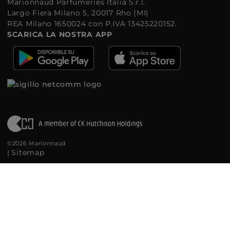
Marionnaud Parfumeries Italia S.r.l.
Largo Fiera Milano 5, 20017 Rho (MI)
REA Milano 1650024 con P.IVA 13425220152.
SCARICA LA NOSTRA APP
©2026 Marionnaud
|
Sitemap