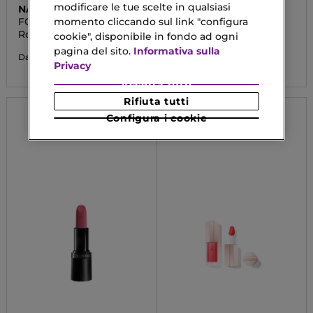
modificare le tue scelte in qualsiasi
NAJ OLEARI
MULAC
FOREVER MATTE
LIPSTICK
momento cliccando sul link "configura
LIPSTICK
Rossetto Mat
Rossetto
cookie", disponibile in fondo ad ogni
pagina del sito.
Informativa sulla
17,55 €
13,32 €
Da
Da
Privacy
Accetta tutti
Rifiuta tutti
Configura i cookie