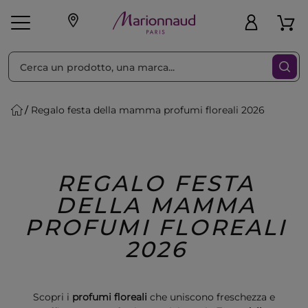
Ordina per
Filtra
Regalo festa della mamma profumi floreali 2026
Make-up
Profumi
🎁 Idee
Corpo
Uomo
Marche
Capelli
Regalo
REGALO FESTA
DELLA MAMMA
PROFUMI FLOREALI
2026
Scopri i
profumi floreali
che uniscono freschezza e