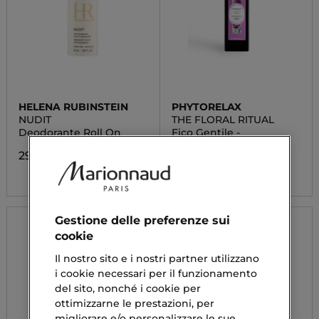
HELENA RUBINSTEIN
PHYTORELAX
NUDIT
THE FLORAL RITUAL
Deodorante Roll On
Fico Gentile -
Bagnodoccia
29,33 €
4,14 €
Gestione delle preferenze sui
cookie
Il nostro sito e i nostri partner utilizzano
i cookie necessari per il funzionamento
del sito, nonché i cookie per
ottimizzarne le prestazioni, per
migliorare e/o personalizzare le sue