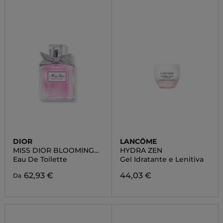
DIOR
LANCÔME
MISS DIOR BLOOMING
HYDRA ZEN
BOUQUET
Eau De Toilette
Gel Idratante e Lenitiva
62,93 €
44,03 €
Da