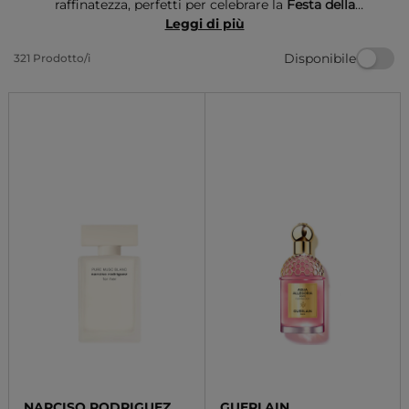
raffinatezza, perfetti per celebrare la
Festa della
mamma
. Queste fragranze avvolgono in un abbraccio
Leggi di più
di eleganza, rendendo ogni momento speciale. Un
Disponibile
321 Prodotto/i
regalo ideale per chi cerca un tocco di bellezza e
originalità, senza tempo da perdere.
NARCISO RODRIGUEZ
GUERLAIN