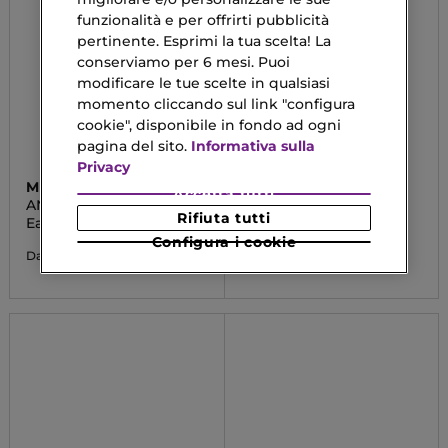
funzionalità e per offrirti pubblicità
pertinente. Esprimi la tua scelta! La
conserviamo per 6 mesi. Puoi
modificare le tue scelte in qualsiasi
momento cliccando sul link "configura
cookie", disponibile in fondo ad ogni
pagina del sito.
Informativa sulla
Privacy
MUGLER
MUGLER
Accetta tutti
ANGEL ELIXIR
ALIEN GODDESS
Rifiuta tutti
INTENSE
Eau De Parfum
Eau De Parfum
Configura i cookie
45,95 €
70,95 €
Da
Da