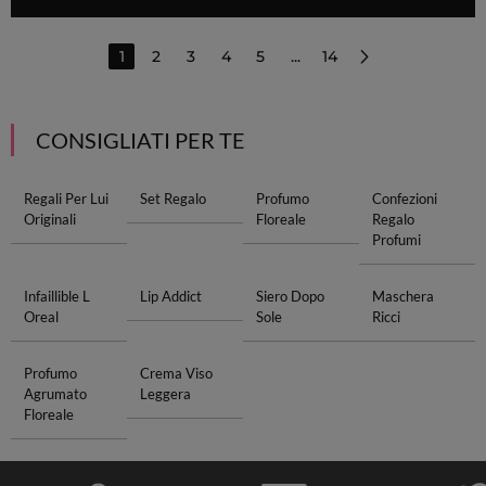
1
2
3
4
5
...
14
CONSIGLIATI PER TE
Regali Per Lui
Set Regalo
Profumo
Confezioni
Originali
Floreale
Regalo
Profumi
Infaillible L
Lip Addict
Siero Dopo
Maschera
Oreal
Sole
Ricci
Profumo
Crema Viso
Agrumato
Leggera
Floreale