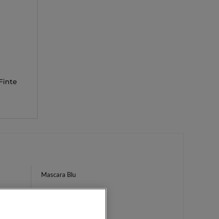
Finte
Mascara Blu
Crema Corpo Rituals