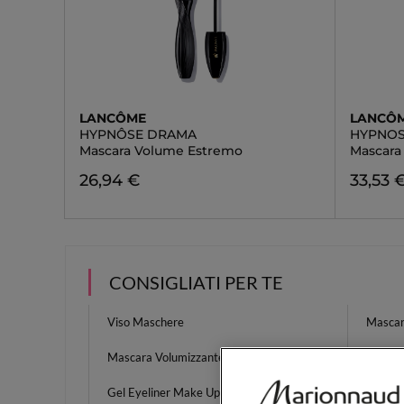
LANCÔME
LANCÔ
HYPNÔSE DRAMA
HYPNO
Mascara Volume Estremo
Mascara
26,94 €
33,53 
CONSIGLIATI PER TE
Viso Maschere
Mascar
Mascara Volumizzante
Eyeline
Gel Eyeliner Make Up
Regalo