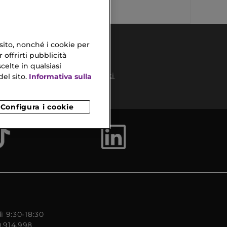
 sito, nonché i cookie per
 offrirti pubblicità
celte in qualsiasi
Pagamenti
el sito.
Informativa sulla
Sicuri
to
Configura i cookie
ì 9:30-18:30
0.914.998