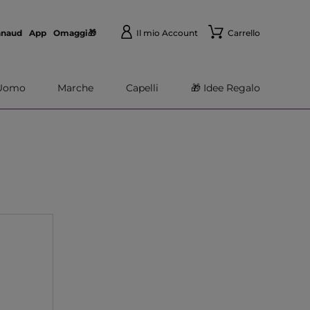
nnaud
App
Omaggi🎁
Il mio Account
Carrello
Uomo
Marche
Capelli
🎁 Idee Regalo