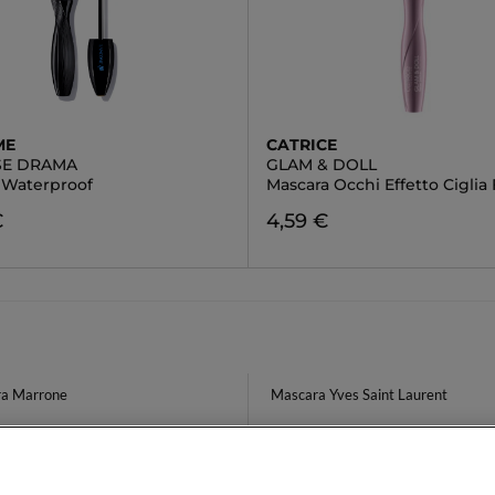
ME
CATRICE
SE DRAMA
GLAM & DOLL
 Waterproof
Mascara Occhi Effetto Ciglia 
€
4,59 €
a Marrone
Mascara Yves Saint Laurent
r Precision
Sun Stick SPF 50
 Festa Della Mamma Patch Occhi