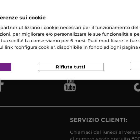
ferenze sui cookie
ri partner utilizzano i cookie necessari per il funzionamento del
ioni, per migliorare e/o personalizzare le sue funzionalità e per
 tua scelta! La conserviamo per 6 mesi. Puoi modificare le tue s
na Gratuita
Campioni
link "configura cookie", disponibile in fondo ad ogni pagina d
Reso
​ in 24/48H
Omaggio
Gratui
Rifiuta tutti
SERVIZIO CLIENTI:
Chiamaci dal lunedì al venerd
al numero verde gratuito 80