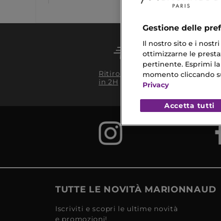
2026
Gestione delle pre
Il nostro sito e i nost
ottimizzarne le prestaz
pertinente. Esprimi la
Conseg
Ritiro in negozio
momento cliccando sul 
da 35€
in 2H
Privacy
Accetta tutti
TUTTE LE NOVITÀ MARIONNAUD
Iscriviti e scopri le ultime novità
e promozioni!