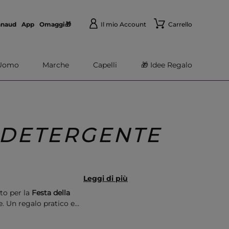
nnaud
App
Omaggi🎁
Il mio Account
Carrello
Uomo
Marche
Capelli
🎁 Idee Regalo
 DETERGENTE
Leggi di più
tto per la
Festa della
. Un regalo pratico e