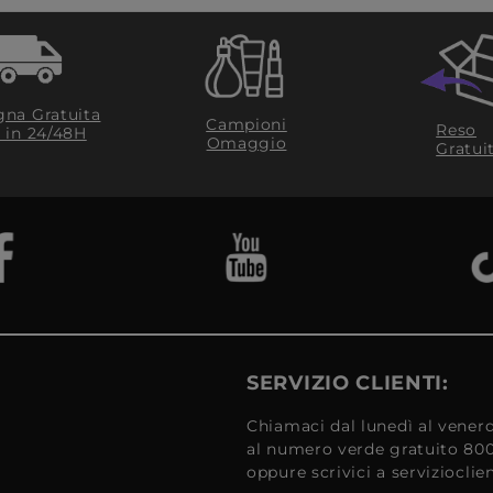
na Gratuita
Campioni
Reso
​ in 24/48H
Omaggio
Gratui
SERVIZIO CLIENTI:
Chiamaci dal lunedì al venerd
al numero verde gratuito 80
oppure scrivici a serviziocli