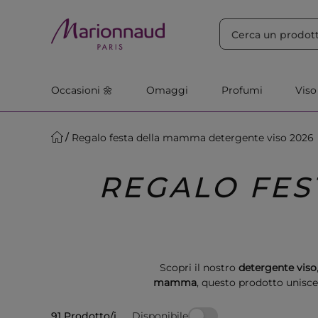
ORDINA PER
Filtra
Rilevanza
Occasioni 🌼
Omaggi
Profumi
Viso
Regalo festa della mamma detergente viso 2026
REGALO FES
Scopri il nostro
detergente viso
mamma
, questo prodotto unisce
Disponibile
91 Prodotto/i