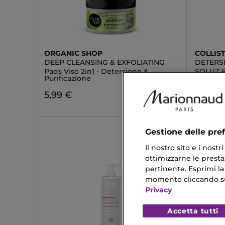
ORGANIC SHOP
COLLIS
DEEP CLEANSING & EXFOLIATING
DETERS
Pads Viso 2in1 - Detersione &
SOLUZ 
Purificazione
23,03 
5,99 €
Gestione delle pre
Il nostro sito e i nost
ottimizzarne le prestaz
pertinente. Esprimi la
momento cliccando sul 
Privacy
Accetta tutti