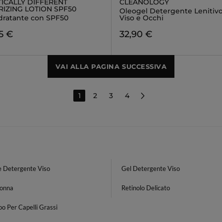
ICALLY DIFFERENT
CLEANOLOGY
RIZING LOTION SPF50
Oleogel Detergente Lenitivo
dratante con SPF50
Viso e Occhi
5 €
32,90 €
VAI ALLA PAGINA SUCCESSIVA
1
2
3
4
 Detergente Viso
Gel Detergente Viso
Donna
Retinolo Delicato
o Per Capelli Grassi