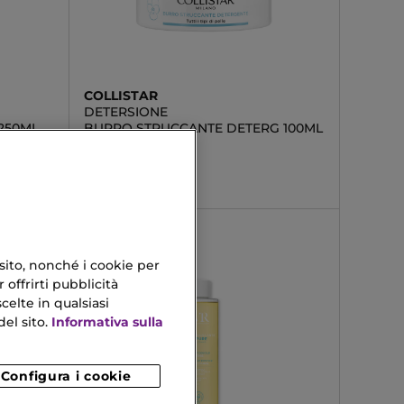
COLLISTAR
DETERSIONE
250ML
BURRO STRUCCANTE DETERG 100ML
23,03 €
 sito, nonché i cookie per
 offrirti pubblicità
celte in qualsiasi
el sito.
Informativa sulla
Configura i cookie