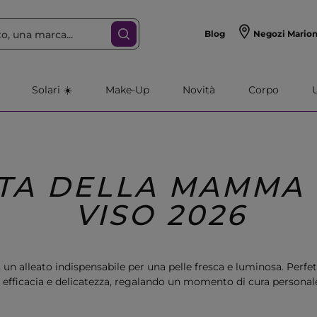
Blog
Negozi Mario
Solari ☀️
Make-Up
Novità
Corpo
TA DELLA MAMMA
VISO 2026
, un alleato indispensabile per una pelle fresca e luminosa. Perfe
 efficacia e delicatezza, regalando un momento di cura personale
raffinato per chi ama prendersi cura di sé.