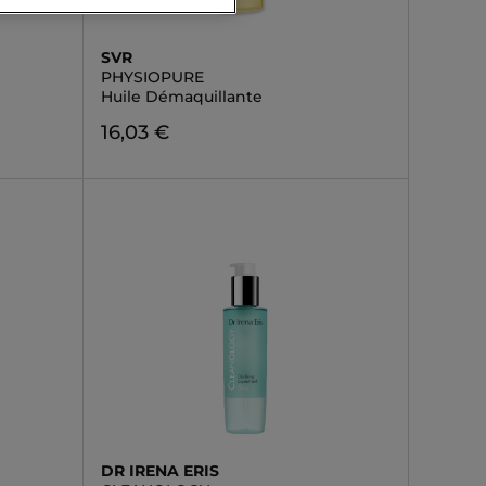
SVR
PHYSIOPURE
Huile Démaquillante
16,03 €
DR IRENA ERIS