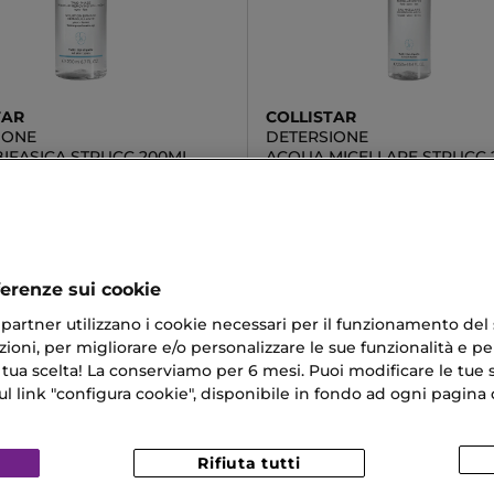
TAR
COLLISTAR
IONE
DETERSIONE
BIFASICA STRUCC 200ML
ACQUA MICELLARE STRUCC 
€
23,03 €
ferenze sui cookie
ri partner utilizzano i cookie necessari per il funzionamento del
ioni, per migliorare e/o personalizzare le sue funzionalità e per
 tua scelta! La conserviamo per 6 mesi. Puoi modificare le tue s
link "configura cookie", disponibile in fondo ad ogni pagina d
Rifiuta tutti