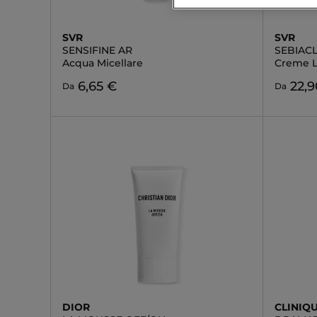
SVR
SVR
SENSIFINE AR
SEBIAC
Acqua Micellare
Creme L
6,65 €
22,9
Da
Da
DIOR
CLINIQ