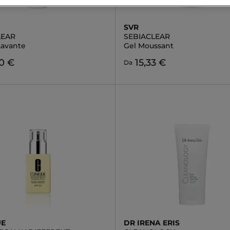
SVR
LEAR
SEBIACLEAR
avante
Gel Moussant
0 €
15,33 €
Da
UE
DR IRENA ERIS