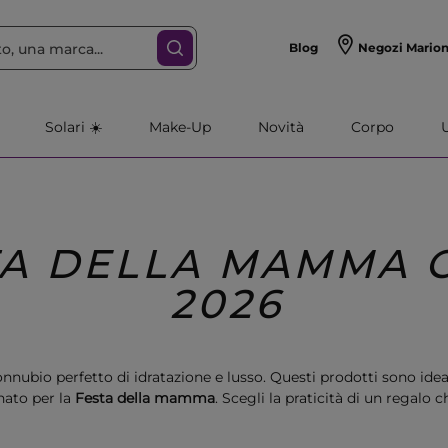
Blog
Negozi Mario
Solari ☀️
Make-Up
Novità
Corpo
TA DELLA MAMMA 
2026
onnubio perfetto di idratazione e lusso. Questi prodotti sono ideal
nato per la
Festa della mamma
. Scegli la praticità di un regalo 
benessere, perfetto anche per chi ha poco tempo.