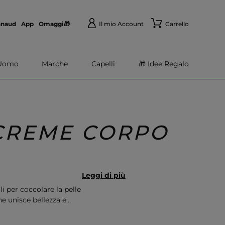
nnaud
App
Omaggi🎁
Il mio Account
Carrello
Uomo
Marche
Capelli
🎁 Idee Regalo
CREME CORPO
Leggi di più
i per coccolare la pelle
che unisce bellezza e