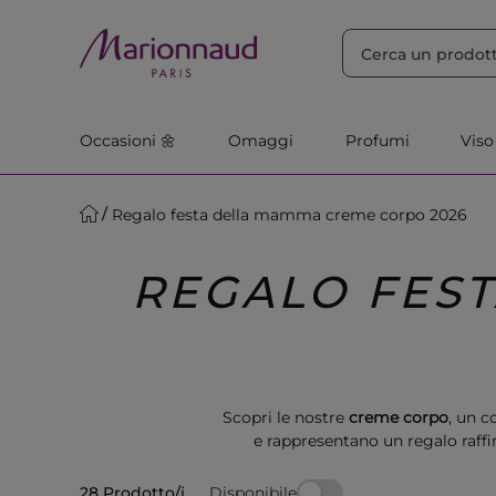
ORDINA PER
Filtra
Rilevanza
Occasioni 🌼
Omaggi
Profumi
Viso
Regalo festa della mamma creme corpo 2026
REGALO FES
Scopri le nostre
creme corpo
, un c
e rappresentano un regalo raffi
Disponibile
28 Prodotto/i