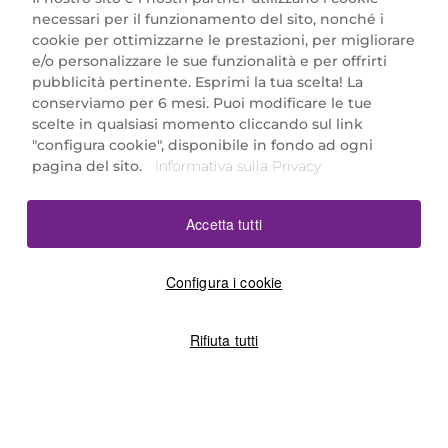
necessari per il funzionamento del sito, nonché i
cookie per ottimizzarne le prestazioni, per migliorare
e/o personalizzare le sue funzionalità e per offrirti
Marionnaud Parfumeries Italia S.r.l.
pubblicità pertinente. Esprimi la tua scelta! La
Largo Fiera Milano 5, 20017 Rho (MI)
conserviamo per 6 mesi. Puoi modificare le tue
REA Milano 1650024 con P.IVA 13425220152.
scelte in qualsiasi momento cliccando sul link
SCARICA LA NOSTRA APP
"configura cookie", disponibile in fondo ad ogni
pagina del sito.
Informativa sulla Privacy
Accetta tutti
Configura i cookie
Rifiuta tutti
©2026 Marionnaud
|
Sitemap