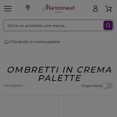
Ordina per
Filtra
Ombretti in crema palette
Make-up
Profumi
🎁 Idee
Corpo
Uomo
Marche
Capelli
Regalo
OMBRETTI IN CREMA
PALETTE
Disponibile
9 Prodotto/i