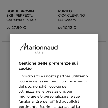
BOBBI BROWN
PURITO
SKIN PERFECT
CICA CLEARING
CONCEALER STICK
Correttore In Stick
BB Cream
27,90 €
10,12 €
Da
Da
Gestione delle preferenze sui
cookie
Il nostro sito e i nostri partner utilizzano
i cookie necessari per il funzionamento
del sito, nonché i cookie per
ottimizzarne le prestazioni, per
migliorare e/o personalizzare le sue
funzionalità e per offrirti pubblicità
pertinente. Esprimi la tua scelta! La