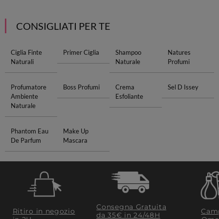
CONSIGLIATI PER TE
Ciglia Finte
Primer Ciglia
Shampoo
Natures
Naturali
Naturale
Profumi
Profumatore
Boss Profumi
Crema
Sel D Issey
Ambiente
Esfoliante
Naturale
Phantom Eau
Make Up
De Parfum
Mascara
Consegna Gratuita
Ritiro in negozio
Camp
da 35€​ in 24/48H