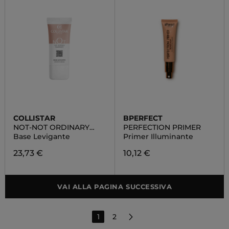
COLLISTAR
BPERFECT
NOT-NOT ORDINARY
PERFECTION PRIMER
TREATMENT
Base Levigante
Primer Illuminante
23,73 €
10,12 €
VAI ALLA PAGINA SUCCESSIVA
1
2