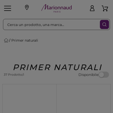
Ordina per
Filtra
Primer naturali
Make-up
Profumi
🎁 Idee
Corpo
Uomo
Marche
Capelli
Regalo
PRIMER NATURALI
Disponibile
37 Prodotto/i