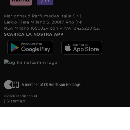
Marionnaud Parfumeries Italia S.r.l.
Largo Fiera Milano 5, 20017 Rho (MI)
REA Milano 1650024 con P.IVA 13425220152.
SCARICA LA NOSTRA APP
©2026 Marionnaud
|
Sitemap