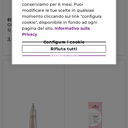
conserviamo per 6 mesi. Puoi
modificare le tue scelte in qualsiasi
momento cliccando sul link "configura
ESSENCE
SHISEIDO
cookie", disponibile in fondo ad ogni
GLOW LIKE HONEY
SYNCHRO SKIN SOFT
pagina del sito.
Informativa sulla
BLURRING PRIMER
Siero Viso in Spray
Primer Effetto
Opacizzante Levigante
Privacy
3,99 €
Configura i cookie
49,90 €
Rifiuta tutti
Accetta tutti