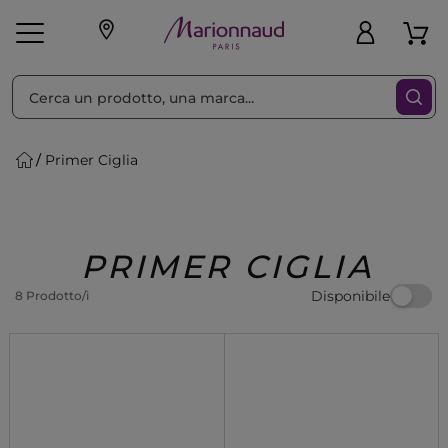
Ordina per
Filtra
Primer Ciglia
Make-up
Profumi
🎁 Idee
Corpo
Uomo
Marche
Capelli
Regalo
PRIMER CIGLIA
Disponibile
8 Prodotto/i