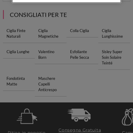
CONSIGLIATI PER TE
Ciglia Finte
Ciglia
Colla Ciglia
Ciglia
Naturali
Magnetiche
Lunghissime
Ciglia Lunghe
Valentino
Esfoliante
Sisley Super
Born
Pelle Secca
Soin Solaire
Teinté
Fondotinta
Maschere
Matte
Capelli
Anticrespo
Consegna Gratuita
Ritiro in negozio
Camp