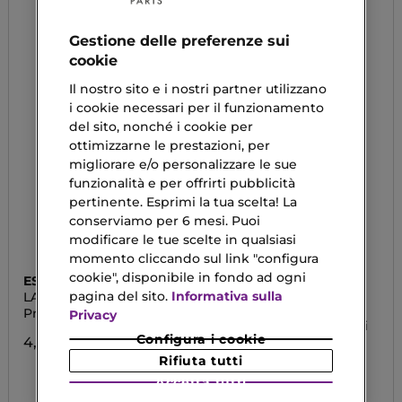
Gestione delle preferenze sui
cookie
Il nostro sito e i nostri partner utilizzano
i cookie necessari per il funzionamento
del sito, nonché i cookie per
ottimizzarne le prestazioni, per
migliorare e/o personalizzare le sue
funzionalità e per offrirti pubblicità
pertinente. Esprimi la tua scelta! La
conserviamo per 6 mesi. Puoi
modificare le tue scelte in qualsiasi
momento cliccando sul link "configura
cookie", disponibile in fondo ad ogni
ESSENCE
GUERLAIN
pagina del sito.
Informativa sulla
LASH PRINCESS
NOIR G BEE PRIMER
Primer Mascara
Base Mascara in Siero
Privacy
Infuso di Miele al 91% di
Origine Naturale
Configura i cookie
4,19 €
Rifiuta tutti
46,90 €
Accetta tutti