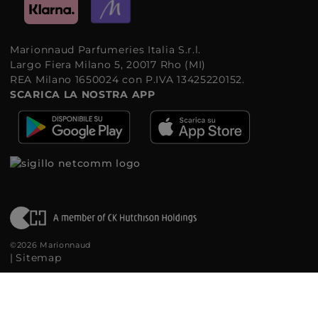
Marionnaud Parfumeries Italia S.r.l.
Largo Fiera Milano 5, 20017 Rho (MI)
REA Milano 1650024 con P.IVA 13425220152.
SCARICA LA NOSTRA APP
©2026 Marionnaud
|
Sitemap