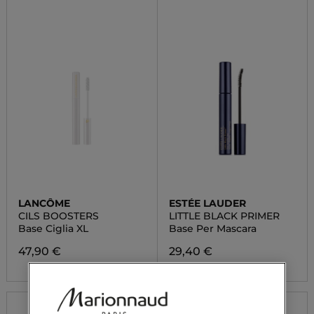
LANCÔME
ESTÉE LAUDER
CILS BOOSTERS
LITTLE BLACK PRIMER
Base Ciglia XL
Base Per Mascara
47,90 €
29,40 €