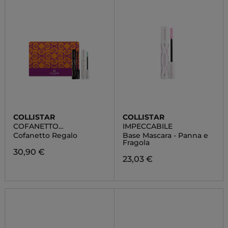
COLLISTAR
COLLISTAR
COFANETTO
IMPECCABILE
IMPECCABILE MASCARA
Cofanetto Regalo
Base Mascara - Panna e
ULTRA NERO + BASE
Fragola
MASCARA
30,90 €
23,03 €