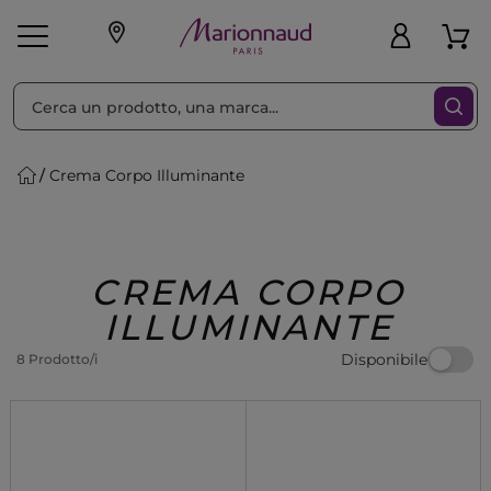
Ordina per
Filtra
Crema Corpo Illuminante
Make-up
Profumi
🎁 Idee
Corpo
Uomo
Marche
Capelli
Regalo
CREMA CORPO
ILLUMINANTE
Disponibile
8 Prodotto/i