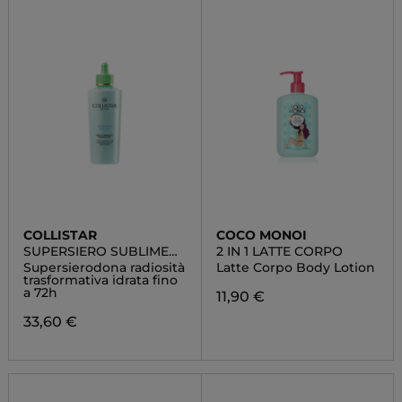
COLLISTAR
COCO MONOI
SUPERSIERO SUBLIME
2 IN 1 LATTE CORPO
IDRA-ILLUMINANTE
Supersierodona radiosità
Latte Corpo Body Lotion
RINNOVATORE
trasformativa idrata fino
a 72h
11,90 €
33,60 €