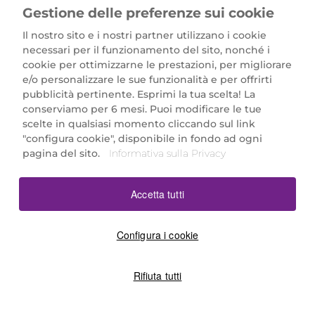
Gestione delle preferenze sui cookie
Il nostro sito e i nostri partner utilizzano i cookie
necessari per il funzionamento del sito, nonché i
cookie per ottimizzarne le prestazioni, per migliorare
e/o personalizzare le sue funzionalità e per offrirti
Marionnaud Parfumeries Italia S.r.l.
pubblicità pertinente. Esprimi la tua scelta! La
Largo Fiera Milano 5, 20017 Rho (MI)
conserviamo per 6 mesi. Puoi modificare le tue
REA Milano 1650024 con P.IVA 13425220152.
scelte in qualsiasi momento cliccando sul link
SCARICA LA NOSTRA APP
"configura cookie", disponibile in fondo ad ogni
pagina del sito.
Informativa sulla Privacy
Accetta tutti
Configura i cookie
Rifiuta tutti
©2026 Marionnaud
|
Sitemap