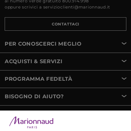
al numero verde gratuito 800.914.998
oppure scrivici a servizioclienti@marionnaud.it
CONTATTACI
PER CONOSCERCI MEGLIO
ACQUISTI & SERVIZI
PROGRAMMA FEDELTÀ
BISOGNO DI AIUTO?
METODI DI PAGAMENTO