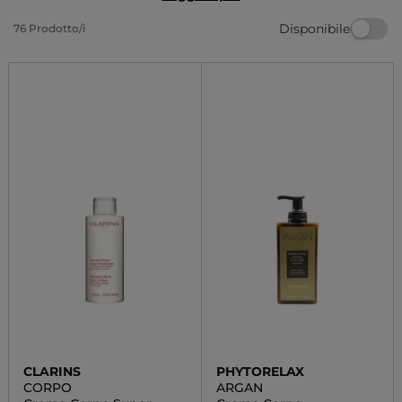
coccolare la tua mamma. Regala un momento di
Disponibile
76 Prodotto/i
bellezza e relax, senza rinunciare alla praticità.
CLARINS
PHYTORELAX
CORPO
ARGAN