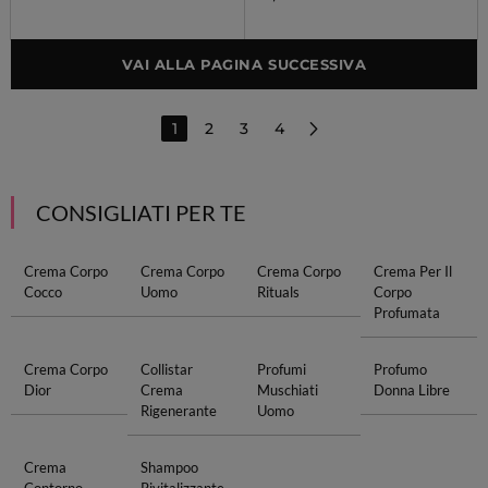
VAI ALLA PAGINA SUCCESSIVA
1
2
3
4
CONSIGLIATI PER TE
Crema Corpo
Crema Corpo
Crema Corpo
Crema Per Il
Cocco
Uomo
Rituals
Corpo
Profumata
Crema Corpo
Collistar
Profumi
Profumo
Dior
Crema
Muschiati
Donna Libre
Rigenerante
Uomo
Crema
Shampoo