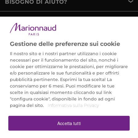
BISOGNO DI AIUTO?
METODI DI PAGAMENTO
Gestione delle preferenze sui cookie
Il nostro sito e i nostri partner utilizzano i cookie
necessari per il funzionamento del sito, nonché i
cookie per ottimizzarne le prestazioni, per migliorare
e/o personalizzare le sue funzionalità e per offrirti
Marionnaud Parfumeries Italia S.r.l.
pubblicità pertinente. Esprimi la tua scelta! La
Largo Fiera Milano 5, 20017 Rho (MI)
conserviamo per 6 mesi. Puoi modificare le tue
REA Milano 1650024 con P.IVA 13425220152.
scelte in qualsiasi momento cliccando sul link
SCARICA LA NOSTRA APP
"configura cookie", disponibile in fondo ad ogni
pagina del sito.
Informativa sulla Privacy
Accetta tutti