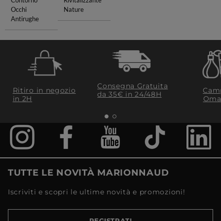
Contorno
Rivitalizzante
Occhi
Nature
Antirughe
Consegna Gratuita
Ritiro in negozio
Camp
da 35€​ in 24/48H
in 2H
Oma
TUTTE LE NOVITÀ MARIONNAUD
Iscriviti e scopri le ultime novità e promozioni!
REGISTRATI