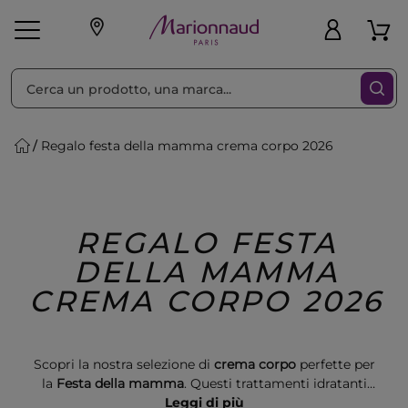
Ordina per
Filtra
Regalo festa della mamma crema corpo 2026
Make-up
Profumi
🎁 Idee
Corpo
Uomo
Marche
Capelli
Regalo
REGALO FESTA
DELLA MAMMA
CREMA CORPO 2026
Scopri la nostra selezione di
crema corpo
perfette per
la
Festa della mamma
. Questi trattamenti idratanti
offrono un tocco di lusso e benessere, ideali per
Leggi di più