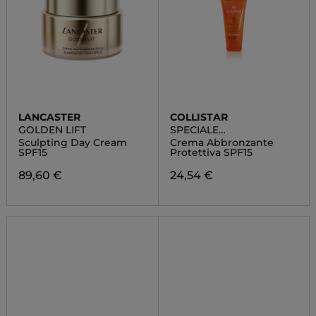
LANCASTER
COLLISTAR
GOLDEN LIFT
SPECIALE
ABBRONZATURA
Sculpting Day Cream
Crema Abbronzante
PERFETTA
SPF15
Protettiva SPF15
89,60 €
24,54 €