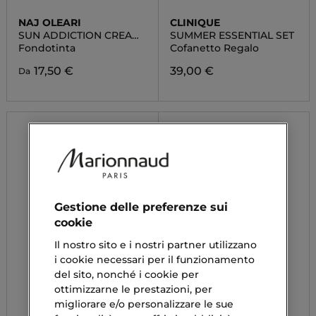
NAJ OLEARI
CLINIQUE
SUN ADDICTION CREAM
SUMMER ESSENTIAL SET
COMPACT FOUNDATION
Fondotinta
Cofanetto Regalo
17,50 €
39,00 €
Da
Gestione delle preferenze sui
cookie
Il nostro sito e i nostri partner utilizzano
i cookie necessari per il funzionamento
del sito, nonché i cookie per
ottimizzarne le prestazioni, per
migliorare e/o personalizzare le sue