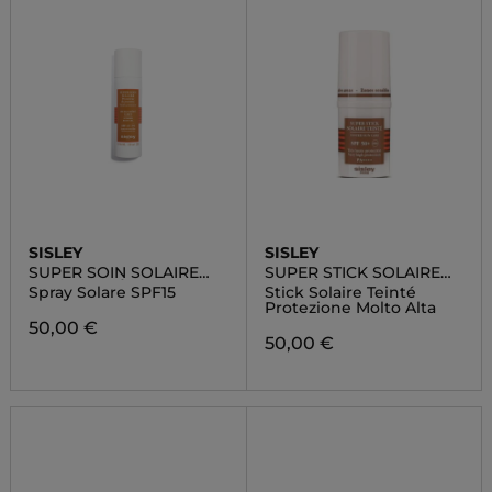
SISLEY
SISLEY
SUPER SOIN SOLAIRE
SUPER STICK SOLAIRE
HUILE D'ETÉ CORPS
TEINTÉ SPF 50+
Spray Solare SPF15
Stick Solaire Teinté
Protezione Molto Alta
50,00 €
50,00 €