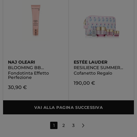
NAJ OLEARI
ESTÉE LAUDER
BLOOMING BB
RESILIENCE SUMMER
FOUNDATION
SET
Fondotinta Effetto
Cofanetto Regalo
Perfezione
190,00 €
30,90 €
VAI ALLA PAGINA SUCCESSIVA
1
2
3