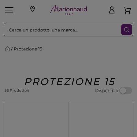
Ordina per
Filtra
Protezione 15
Make-up
Profumi
🎁 Idee
Corpo
Uomo
Marche
Capelli
Regalo
PROTEZIONE 15
Disponibile
55 Prodotto/i