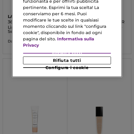
funzionalità e per offrirti pubblicità
pertinente. Esprimi la tua scelta! La
conserviamo per 6 mesi. Puoi
LANCASTER
CLINIQUE
modificare le tue scelte in qualsiasi
365 SKIN REPAIR
SMART CLINICAL REPAIR
momento cliccando sul link "configura
Liposomal Cellular
AM/PM Retinoid Balm -
Serum
Trattamento Antietà
cookie", disponibile in fondo ad ogni
pagina del sito.
Informativa sulla
69,60 €
30,80 €
Da
Privacy
Accetta tutti
Rifiuta tutti
Configura i cookie