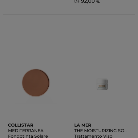
92,00 €
Da
COLLISTAR
LA MER
MEDITERRANEA
THE MOISTURIZING SOFT
CREAM
Fondotinta Solare
Trattamento Viso