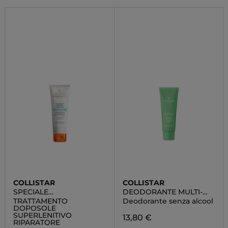
COLLISTAR
COLLISTAR
SPECIALE
DEODORANTE MULTI-
ABBRONZATURA
ATTIVO - CREMA AL
TRATTAMENTO
Deodorante senza alcool
PERFETTA
LATTE DI RISO - 48H
DOPOSOLE
SUPERLENITIVO
13,80 €
RIPARATORE