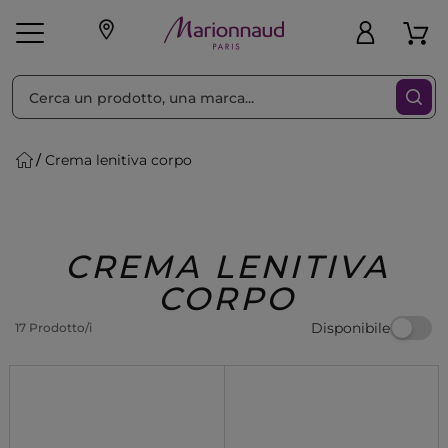
Ordina per
Filtra
Crema lenitiva corpo
Make-up
Profumi
🎁 Idee
Corpo
Uomo
Marche
Capelli
Regalo
CREMA LENITIVA
CORPO
Disponibile
17 Prodotto/i