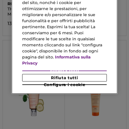
del sito, nonché i cookie per
RITUALS
RITUALS
ottimizzarne le prestazioni, per
THE RITUAL OF SAKURA
THE RITUAL OF
AYURVEDA
Mousse Lozione Corpo
Crema Corpo
migliorare e/o personalizzare le sue
funzionalità e per offrirti pubblicità
13,90 €
18,90 €
Da
pertinente. Esprimi la tua scelta! La
conserviamo per 6 mesi. Puoi
modificare le tue scelte in qualsiasi
momento cliccando sul link "configura
cookie", disponibile in fondo ad ogni
pagina del sito.
Informativa sulla
Privacy
Accetta tutti
Rifiuta tutti
Configura i cookie