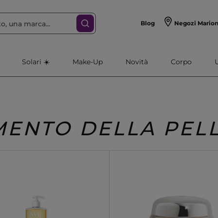
Blog
Negozi Mario
Solari ☀️
Make-Up
Novità
Corpo
MENTO DELLA PEL