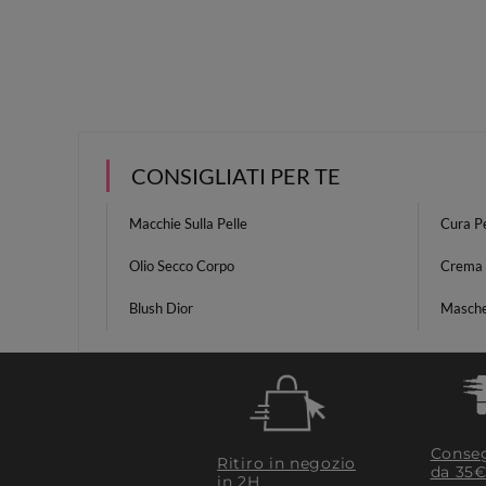
CONSIGLIATI PER TE
Macchie Sulla Pelle
Cura Pe
Olio Secco Corpo
Crema 
Blush Dior
Masche
Conseg
Ritiro in negozio
da 35€
in 2H