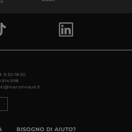
to
ì 9:30-18:30
0.914.998
enti@marionnaud.it
À
BISOGNO DI AIUTO?