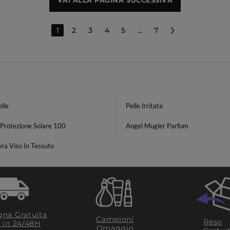
VAI ALLA PAGINA SUCCESSIVA
1
2
3
4
5
...
7
lle
Pelle Irritata
Protezione Solare 100
Angel Mugler Parfum
ra Viso In Tessuto
na Gratuita
Campioni
Reso
​ in 24/48H
Omaggio