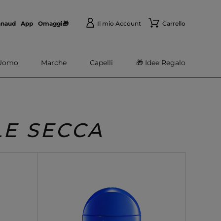
nnaud
App
Omaggi🎁
Il mio Account
Carrello
Uomo
Marche
Capelli
🎁 Idee Regalo
LE SECCA