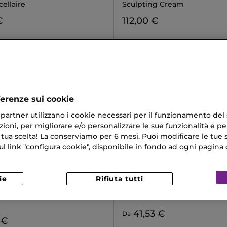
cellaire
Sculpting Cream
€
112,00 €
ferenze sui cookie
ri partner utilizzano i cookie necessari per il funzionamento del
ioni, per migliorare e/o personalizzare le sue funzionalità e per
 tua scelta! La conserviamo per 6 mesi. Puoi modificare le tue s
link "configura cookie", disponibile in fondo ad ogni pagina d
ie
Rifiuta tutti
GIVENCHY
ELOURS
PRISME LIBRE
ento Viso Nutriente Giorno e
Glow Serum Foundation
41,53 €
Da
 €