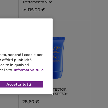
Trattamento Viso
115,00 €
Da
 sito, nonché i cookie per
 offrirti pubblicità
celte in qualsiasi
el sito.
Informativa sulla
Accetta tutti
SHISEIDO
EXPERT SUN PROTECTOR
Crema Solare Viso SPF50+
28,60 €