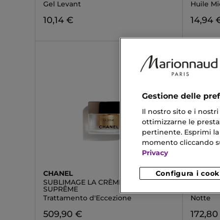
Gel Levant
Huile Mi
10,14 €
14,94 
Gestione delle pre
Il nostro sito e i nost
ottimizzarne le prestaz
pertinente. Esprimi la
momento cliccando sul 
Privacy
Configura i cook
CHANEL
SISLEY
SUBLIMAGE LA CRÈME TEXTURE
SOIN V
SUPRÊME
Trattam
Trattamento d'Eccezione
Notte
509,90 €
172,80