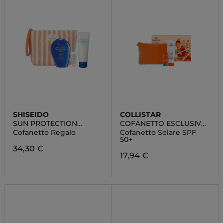
SHISEIDO
COLLISTAR
SUN PROTECTION
COFANETTO ESCLUSIVO
POUCH SET
ROUTINE SOLARE
Cofanetto Regalo
Cofanetto Solare SPF
50+
34,30 €
17,94 €