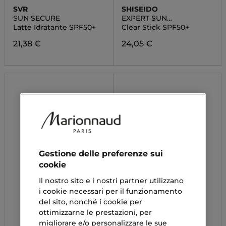
SVR
SHISEIDO
SUN SECURE
EXPERT SUN
PROTECTOR
Latte Idratante SPF50+
Clear Stick SPF50+
21,38 €
24,05 €
Gestione delle preferenze sui
cookie
Il nostro sito e i nostri partner utilizzano
i cookie necessari per il funzionamento
del sito, nonché i cookie per
ottimizzarne le prestazioni, per
migliorare e/o personalizzare le sue