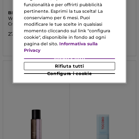
funzionalità e per offrirti pubblicità
pertinente. Esprimi la tua scelta! La
BIOTHERM
SHISEIDO
conserviamo per 6 mesi. Puoi
WATERLOVER YOUTH
VITAL PERFECTION
PROTECTION
Crema Solare SPF50
Uplifting and Firming
modificare le tue scelte in qualsiasi
Advanced Day Cream
momento cliccando sul link "configura
SPF30
27,88 €
cookie", disponibile in fondo ad ogni
89,53 €
Da
pagina del sito.
Informativa sulla
Privacy
Accetta tutti
Rifiuta tutti
Configura i cookie