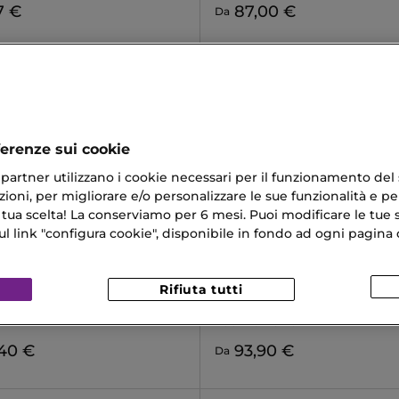
7 €
87,00 €
Da
ferenze sui cookie
ri partner utilizzano i cookie necessari per il funzionamento del
ioni, per migliorare e/o personalizzare le sue funzionalità e per
 tua scelta! La conserviamo per 6 mesi. Puoi modificare le tue s
link "configura cookie", disponibile in fondo ad ogni pagina d
Rifiuta tutti
ORD
GIORGIO ARMANI
LEATHER
MY WAY
Eau De Parfum
,40 €
93,90 €
Da