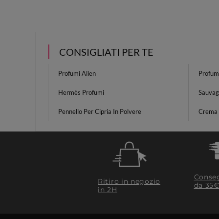
CONSIGLIATI PER TE
Profumi Alien
Profum
Hermès Profumi
Sauvag
Pennello Per Cipria In Polvere
Crema 
Conseg
Ritiro in negozio
da 35€
in 2H