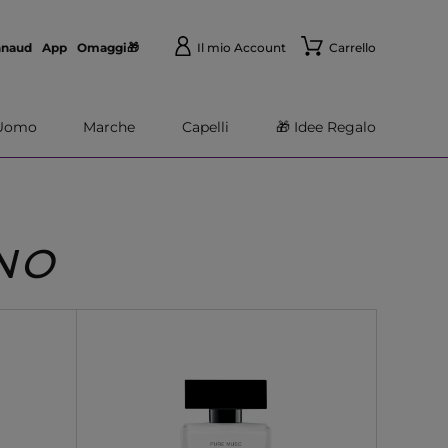
nnaud
App
Omaggi🎁
Il mio Account
Carrello
Uomo
Marche
Capelli
🎁 Idee Regalo
NO