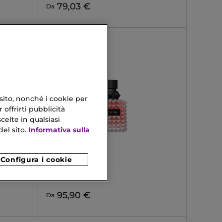
79,03 €
Da
 sito, nonché i cookie per
 offrirti pubblicità
celte in qualsiasi
el sito.
Informativa sulla
Configura i cookie
VALENTINO
BORN IN ROMA
Eau De Parfum
95,90 €
Da