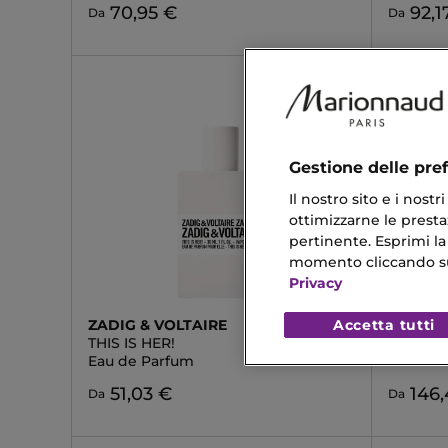
70,95 €
92,1
Da
Da
Gestione delle pre
Il nostro sito e i nost
ottimizzarne le prestaz
pertinente. Esprimi la
momento cliccando sul 
Privacy
Accetta tutti
ZADIG & VOLTAIRE
TOM F
THIS IS HER!
OMBRÉ 
Eau de Parfum
Parfum
51,03 €
146
Da
Da