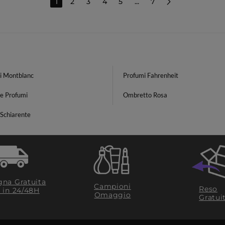
1
2
3
4
5
...
7
i Montblanc
Profumi Fahrenheit
e Profumi
Ombretto Rosa
Schiarente
na Gratuita
Campioni
Reso
​ in 24/48H
Omaggio
Gratui