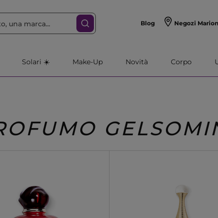
Blog
Negozi Mario
Solari ☀️
Make-Up
Novità
Corpo
ROFUMO GELSOMI