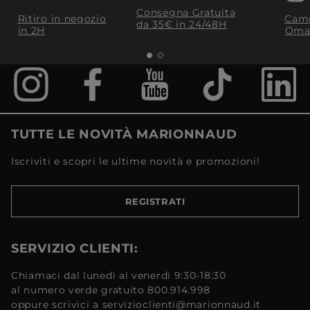
Consegna Gratuita
Ritiro in negozio
Camp
da 35€​ in 24/48H
in 2H
Oma
TUTTE LE NOVITÀ MARIONNAUD
Iscriviti e scopri le ultime novità e promozioni!
REGISTRATI
SERVIZIO CLIENTI:
Chiamaci dal lunedì al venerdì 9:30-18:30
al numero verde gratuito 800.914.998
oppure scrivici a servizioclienti@marionnaud.it