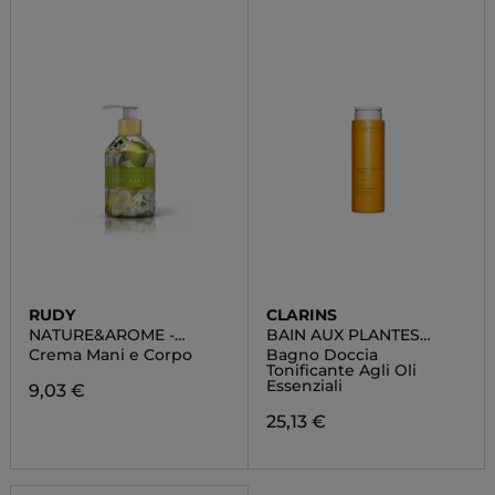
RUDY
CLARINS
NATURE&AROME -
BAIN AUX PLANTES
BERGAMOTTO
"TONIC
Crema Mani e Corpo
Bagno Doccia
Tonificante Agli Oli
Essenziali
9,03 €
25,13 €