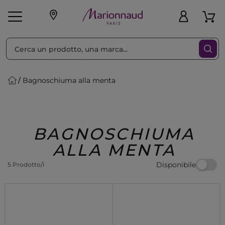
Ordina per
Filtra
Bagnoschiuma alla menta
Make-up
Profumi
🎁 Idee
Corpo
Uomo
Marche
Capelli
Regalo
BAGNOSCHIUMA
ALLA MENTA
Disponibile
5 Prodotto/i