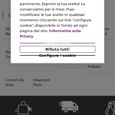
pertinente. Esprimi la tua scelta! La
conserviamo per 6 mesi. Puoi
CONSIGLIATI PER TE
modificare le tue scelte in qualsiasi
momento cliccando sul link "configura
cookie", disponibile in fondo ad ogni
Ritual
Vebix
Bagnoschiuma
Bagnoschiuma
pagina del sito.
Informativa sulla
Bagnoschiuma
Bagnoschiuma
Per Pelle
Senza Nichel
Privacy
Secca
Accetta tutti
Rifiuta tutti
Bagnoschiuma
Profumo Per
Shampoo E
Crema
Configura i cookie
Da Viaggio
Casa
Balsamo
Idratante
Kerastase
Senza
Profumo
Crema Collo
Integratore
Sisley
Phyto