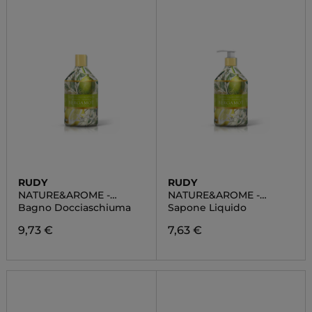
RUDY
RUDY
NATURE&AROME -
NATURE&AROME -
BERGAMOTTO
BERGAMOTTO
Bagno Docciaschiuma
Sapone Liquido
9,73 €
7,63 €