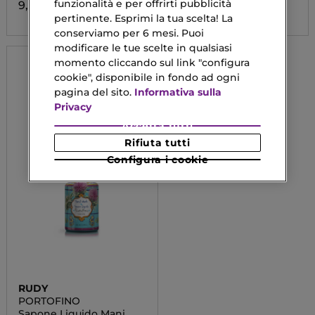
funzionalità e per offrirti pubblicità
9,50 €
pertinente. Esprimi la tua scelta! La
conserviamo per 6 mesi. Puoi
modificare le tue scelte in qualsiasi
momento cliccando sul link "configura
cookie", disponibile in fondo ad ogni
pagina del sito.
Informativa sulla
Privacy
Accetta tutti
Rifiuta tutti
Configura i cookie
RUDY
PORTOFINO
Sapone Liquido Mani