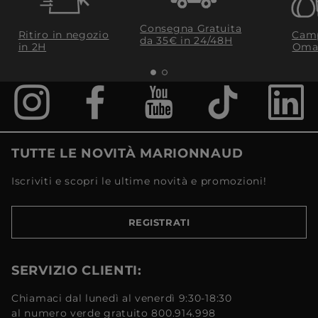
Consegna Gratuita
Ritiro in negozio
Camp
da 35€​ in 24/48H
in 2H
Oma
TUTTE LE NOVITÀ MARIONNAUD
Iscriviti e scopri le ultime novità e promozioni!
REGISTRATI
SERVIZIO CLIENTI:
Chiamaci dal lunedì al venerdì 9:30-18:30
al numero verde gratuito 800.914.998