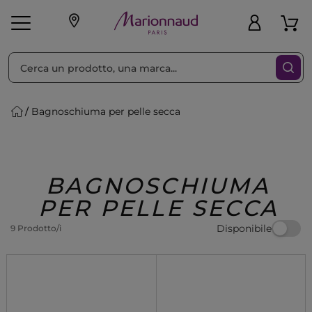
Ordina per
Filtra
Bagnoschiuma per pelle secca
Make-up
Profumi
🎁 Idee
Corpo
Uomo
Marche
Capelli
Regalo
BAGNOSCHIUMA
PER PELLE SECCA
Disponibile
9 Prodotto/i