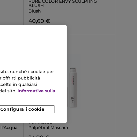
PURE COLOR ENVY SCULPTING
BLUSH
Blush
40,60 €
 sito, nonché i cookie per
 offrirti pubblicità
celte in qualsiasi
el sito.
Informativa sulla
Configura i cookie
SVR
TOPIALYSE
ll’Acqua
Palpébral Mascara