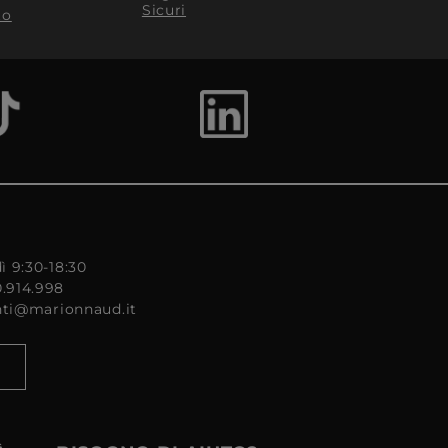
Sicuri
to
ì 9:30-18:30
0.914.998
enti@marionnaud.it