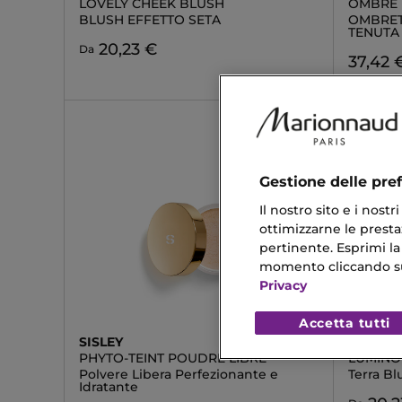
LOVELY CHEEK BLUSH
OMBRE 
BLUSH EFFETTO SETA
OMBRET
TENUTA
20,23 €
Da
37,42 
Gestione delle pre
Il nostro sito e i nost
ottimizzarne le prestaz
pertinente. Esprimi la
momento cliccando sul 
Privacy
Accetta tutti
SISLEY
NAJ OL
PHYTO-TEINT POUDRE LIBRE
LUMINO
Polvere Libera Perfezionante e
Terra Bl
Idratante