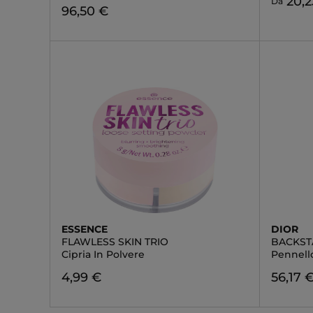
20,2
Da
96,50 €
ESSENCE
DIOR
FLAWLESS SKIN TRIO
BACKST
Cipria In Polvere
Pennello
4,99 €
56,17 