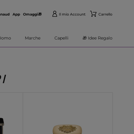
nnaud
App
Omaggi🎁
Il mio Account
Carrello
Uomo
Marche
Capelli
🎁 Idee Regalo
I