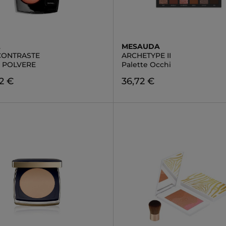
L
MESAUDA
CONTRASTE
ARCHETYPE II
N POLVERE
Palette Occhi
2 €
36,72 €