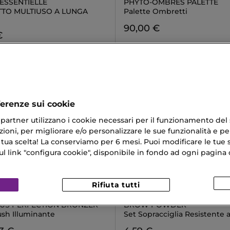
ESSENTIELLE
PHYTO-OMBRES PALETTE
TO MULTIUSO A LUNGA
Palette Ombretti
90,00 €
€
ferenze sui cookie
ri partner utilizzano i cookie necessari per il funzionamento del
ioni, per migliorare e/o personalizzare le sue funzionalità e per
 tua scelta! La conserviamo per 6 mesi. Puoi modificare le tue s
link "configura cookie", disponibile in fondo ad ogni pagina d
Rifiuta tutti
EARI
CATRICE
US PERFECTION BRONZER
BROW POWDER
ush Illuminante
Set Sopracciglia Resistente a