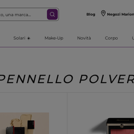
Blog
Negozi Mario
Solari ☀️
Make-Up
Novità
Corpo
PENNELLO POLVER