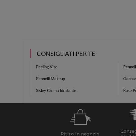
CONSIGLIATI PER TE
Peeling Viso
Pennell
Pennelli Makeup
Gabba
Sisley Crema Idratante
Rose P
Conseg
Ritiro in negozio