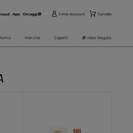
nnaud
App
Omaggi🎁
Il mio Account
Carrello
Uomo
Marche
Capelli
🎁 Idee Regalo
A