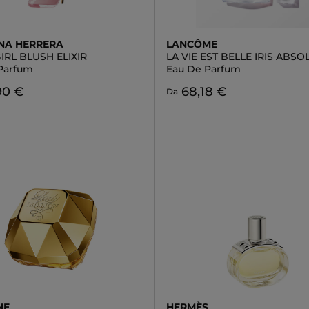
NA HERRERA
LANCÔME
RL BLUSH ELIXIR
LA VIE EST BELLE IRIS ABSO
Parfum
Eau De Parfum
90 €
68,18 €
Da
NE
HERMÈS