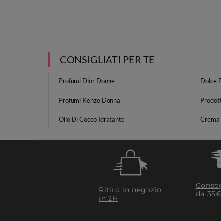
CONSIGLIATI PER TE
Profumi Dior Donne
Dolce 
Profumi Kenzo Donna
Prodott
Olio Di Cocco Idratante
Crema 
Conseg
Ritiro in negozio
da 35€
in 2H