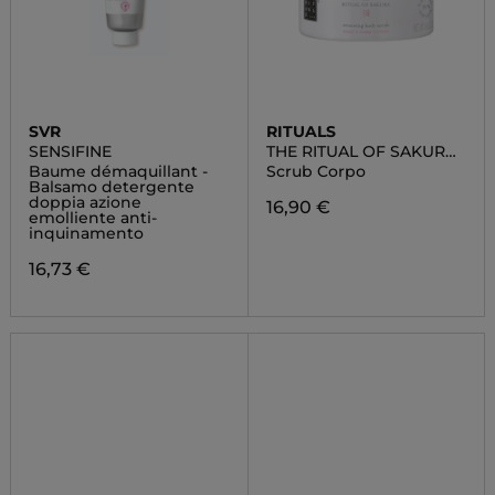
SVR
RITUALS
SENSIFINE
THE RITUAL OF SAKURA
BODY SCRUB
Baume démaquillant -
Scrub Corpo
Balsamo detergente
doppia azione
16,90 €
emolliente anti-
inquinamento
16,73 €