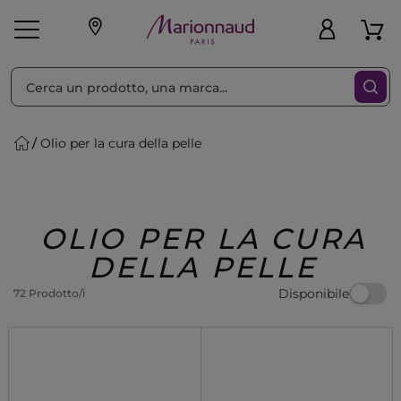
Ordina per
Filtra
Olio per la cura della pelle
Make-up
Profumi
🎁 Idee
Corpo
Uomo
Marche
Capelli
Regalo
OLIO PER LA CURA
DELLA PELLE
Disponibile
72 Prodotto/i