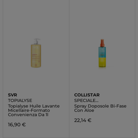
SVR
COLLISTAR
TOPIALYSE
SPECIALE
ABBRONZATURA
Topialyse Huile Lavante
Spray Doposole Bi-Fase
PERFETTA
Micellaire-Formato
Con Aloe
Convenienza Da 1l
22,14 €
16,90 €