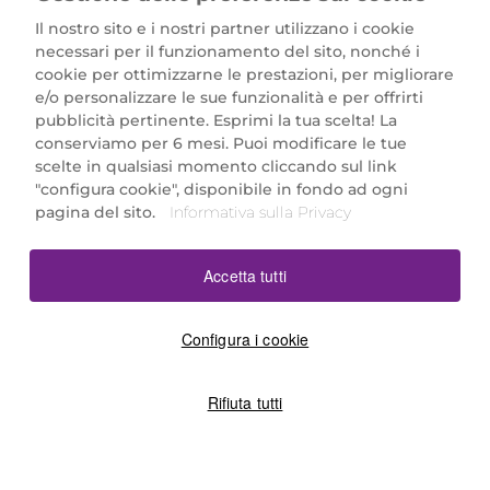
Il nostro sito e i nostri partner utilizzano i cookie
necessari per il funzionamento del sito, nonché i
cookie per ottimizzarne le prestazioni, per migliorare
e/o personalizzare le sue funzionalità e per offrirti
Marionnaud Parfumeries Italia S.r.l.
pubblicità pertinente. Esprimi la tua scelta! La
Largo Fiera Milano 5, 20017 Rho (MI)
conserviamo per 6 mesi. Puoi modificare le tue
REA Milano 1650024 con P.IVA 13425220152.
scelte in qualsiasi momento cliccando sul link
SCARICA LA NOSTRA APP
"configura cookie", disponibile in fondo ad ogni
pagina del sito.
Informativa sulla Privacy
Accetta tutti
Configura i cookie
Rifiuta tutti
©2026 Marionnaud
|
Sitemap