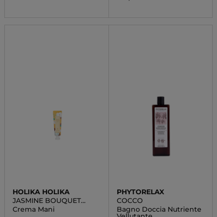
HOLIKA HOLIKA
PHYTORELAX
JASMINE BOUQUET
COCCO
HAND CREAM
Crema Mani
Bagno Doccia Nutriente
Vellutante