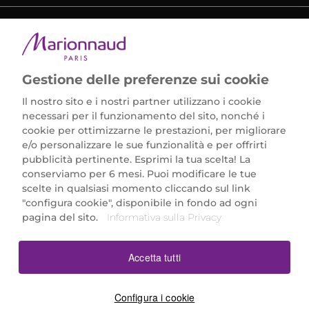
METODI DI PAGAMENTO
Gestione delle preferenze sui cookie
Il nostro sito e i nostri partner utilizzano i cookie
necessari per il funzionamento del sito, nonché i
cookie per ottimizzarne le prestazioni, per migliorare
e/o personalizzare le sue funzionalità e per offrirti
Marionnaud Parfumeries Italia S.r.l.
pubblicità pertinente. Esprimi la tua scelta! La
Largo Fiera Milano 5, 20017 Rho (MI)
conserviamo per 6 mesi. Puoi modificare le tue
REA Milano 1650024 con P.IVA 13425220152.
scelte in qualsiasi momento cliccando sul link
SCARICA LA NOSTRA APP
"configura cookie", disponibile in fondo ad ogni
pagina del sito.
Informativa sulla Privacy
Accetta tutti
Configura i cookie