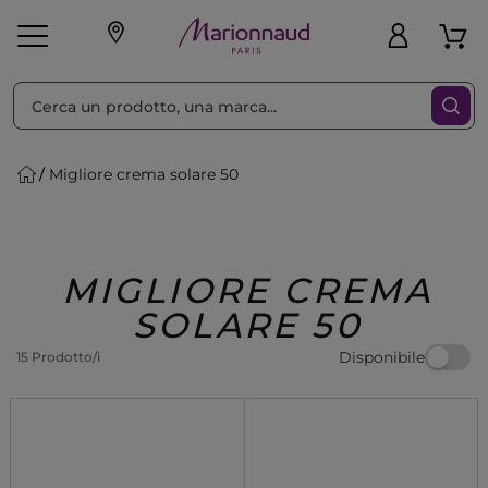
Ordina per
Filtra
Migliore crema solare 50
Make-up
Profumi
🎁 Idee
Corpo
Uomo
Marche
Capelli
Regalo
MIGLIORE CREMA
SOLARE 50
Disponibile
15 Prodotto/i