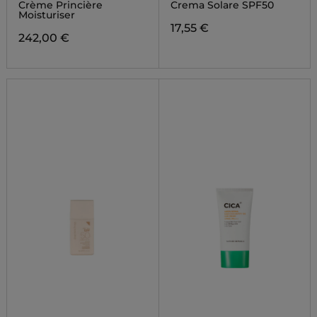
SUNCSCREEN
Crème Princière
Crema Solare SPF50
Moisturiser
17,55 €
242,00 €