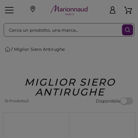
Ordina per
Filtra
Miglior Siero Antirughe
Make-up
Profumi
🎁 Idee
Corpo
Uomo
Marche
Capelli
Regalo
MIGLIOR SIERO
ANTIRUGHE
Disponibile
10 Prodotto/i