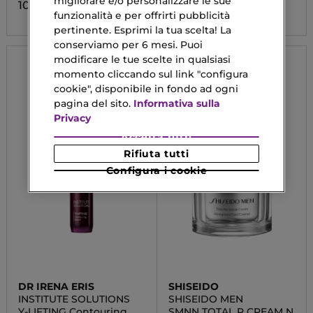
migliorare e/o personalizzare le sue
100,00 €
funzionalità e per offrirti pubblicità
pertinente. Esprimi la tua scelta! La
conserviamo per 6 mesi. Puoi
modificare le tue scelte in qualsiasi
momento cliccando sul link "configura
cookie", disponibile in fondo ad ogni
pagina del sito.
Informativa sulla
Privacy
Accetta tutti
Rifiuta tutti
Configura i cookie
DR IRENA ERIS
SHISEIDO
INSTITUTE SOLUTIONS
SHISEIDO MEN
Y-LIFTING Contouring
SMNN TOTAL R CREAM N