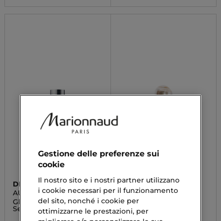
Gestione delle preferenze sui
cookie
Il nostro sito e i nostri partner utilizzano
DR IRENA ERIS
SHISEIDO
i cookie necessari per il funzionamento
AUTHORITY
BNF WRINKLE
SMOOTHING
del sito, nonché i cookie per
Global Recovery Youth
Siero Viso
Serum
ottimizzarne le prestazioni, per
84,35 €